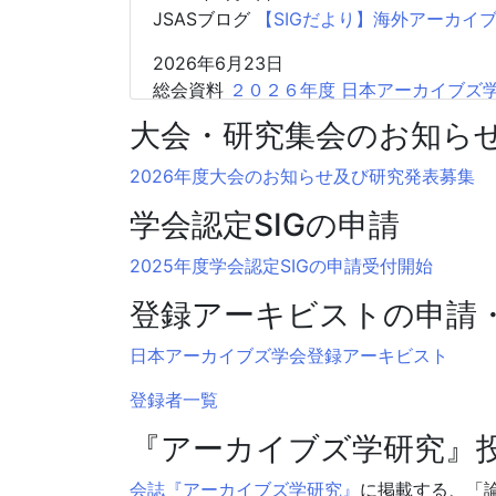
JSASブログ
【SIGだより】海外アーカイ
2026年6月23日
総会資料
２０２６年度 日本アーカイブズ学
大会・研究集会のお知ら
2026年6月10日
総会議事録
２０２６年度 日本アーカイブ
2026年度大会のお知らせ及び研究発表募集
2026年5月13日
学会認定SIGの申請
JSASブログ
【SIGだより】海外アーカイブ
2025年度学会認定SIGの申請受付開始
2026年4月20日
ニュース
大会会場での忘れ物のお知らせ
登録アーキビストの申請
2026年3月4日
日本アーカイブズ学会登録アーキビスト
ニュース 大会
【会告】日本アーカイブズ学
登録者一覧
2026年2月16日
『アーカイブズ学研究』
ニュース
JSAS「登録アーキビスト資格
2026年2月15日
会誌『アーカイブズ学研究』
に掲載する、「