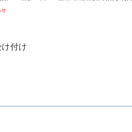
藤正人『戦争・植民地支配とアーカイブズ』
らせ
害の記憶をどう伝えるか―「公害アーカイブズ」の視点―』に
受け付け
申請受付開始
いて役員の改選を行います
会認定海外アーカイブズ・アーキビスト協会調査研究SIG第2回