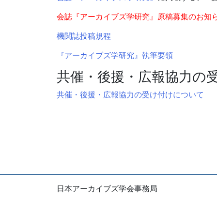
ニュース
共催企画〈書評シンポジウム〉安
会誌『アーカイブズ学研究』原稿募集のお知
2026年1月27日
機関誌投稿規程
JSASブログ
【出版助成図書の紹介】『公
『アーカイブズ学研究』執筆要領
2026年1月13日
学会誌
『アーカイブズ学研究』第43号
共催・後援・広報協力の
2026年1月13日
共催・後援・広報協力の受け付けについて
学会誌
『アーカイブズ学研究』第42号
2025年12月26日
ニュース
2025年度第2回学会認定SIGの
2025年12月18日
ニュース
【会 告】2026年度総会にお
2025年12月11日
日本アーカイブズ学会事務局
ニュース
【広報協力】日本アーカイブズ学
〒105-0004
東京都港区新橋1-5-5 国際善隣会館5階
2025年11月18日