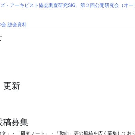
ブズ・アーキビスト協会調査研究SIG、第２回公開研究会（オープ
会 総会資料
せ
ズ学会 総会議事録
ズ・アーキビスト協会調査研究SIG、2026年大会SIGフォー
・更新
会2026年度大会・総会開催概要および参加登録について
投稿募集
制度の現状とこれからを考えるフォーラム」のご案内
論文」・「研究ノート」・「動向」等の原稿を広く募集してお