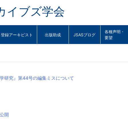
カイブズ学会
各種声明・
登録アーキビスト
出版助成
JSASブログ
要望
学研究』第44号の編集ミスについて
公開