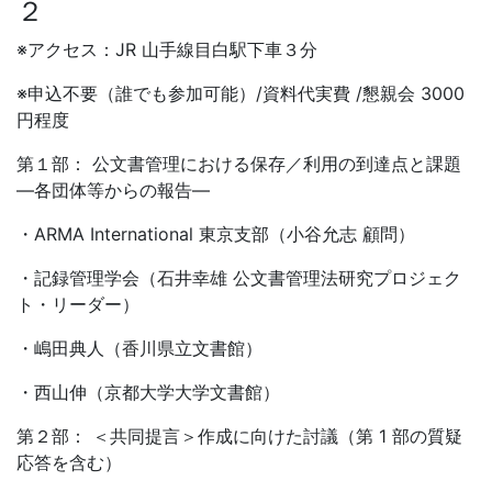
２
※アクセス：JR 山手線目白駅下車３分
※申込不要（誰でも参加可能）/資料代実費 /懇親会 3000
円程度
第１部： 公文書管理における保存／利用の到達点と課題
―各団体等からの報告―
・ARMA International 東京支部（小谷允志 顧問）
・記録管理学会（石井幸雄 公文書管理法研究プロジェク
ト・リーダー）
・嶋田典人（香川県立文書館）
・西山伸（京都大学大学文書館）
第２部： ＜共同提言＞作成に向けた討議（第 1 部の質疑
応答を含む）