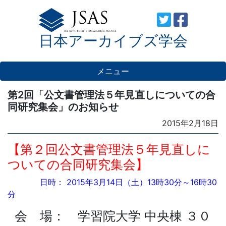
Skip
to
日本アーカイブズ学会
content
メニュー
第2回「公文書管理法５年見直しについての合
同研究集会」のお知らせ
Posted
2015年2月18日
on
【第２回公文書管理法５年見直しに
ついての合同研究集会】
日時： 2015年3月14日（土）13時30分～16時30
分
会 場： 学習院大学 中央棟 ３０