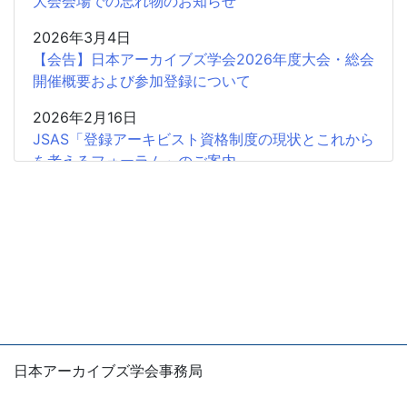
大会会場での忘れ物のお知らせ
2026年3月4日
【会告】日本アーカイブズ学会2026年度大会・総会
開催概要および参加登録について
2026年2月16日
JSAS「登録アーキビスト資格制度の現状とこれから
を考えるフォーラム」のご案内
2026年2月15日
共催企画〈書評シンポジウム〉安藤正人『戦争・植
民地支配とアーカイブズ』
2025年12月26日
2025年度第2回学会認定SIGの申請受付開始
2025年12月18日
【会 告】2026年度総会において役員の改選を行い
日本アーカイブズ学会事務局
ます
〒105-0004