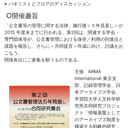
※ パネリストとフロアのディスカッション
○開催趣旨
「公文書等の管理に関する法律」施行後＜５年見直し＞が
2015 年度末までに行われる。第2回は、関連する学会・
専門団体等が、公文書管理における保存／利用の到達点と
課題を報告し、さらに＜共同提言＞作成に向け、討議をお
こなう。
関係各位にご参集を願うものである。
主催 ARMA
International 東京支
部、記録管理学会、日
本アーカイブズ学会、
学習院大学人文科学研
究所共同研究プロジェ
クト「情報基盤として
のアーカイブズ制度を
構築する戦略的研究」