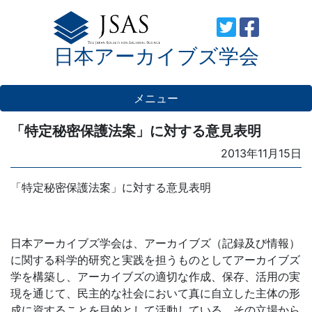
Skip
to
日本アーカイブズ学会
content
メニュー
「特定秘密保護法案」に対する意見表明
Posted
2013年11月15日
on
「特定秘密保護法案」に対する意見表明
日本アーカイブズ学会は、アーカイブズ（記録及び情報）
に関する科学的研究と実践を担うものとしてアーカイブズ
学を構築し、アーカイブズの適切な作成、保存、活用の実
現を通じて、民主的な社会において真に自立した主体の形
成に資することを目的として活動している。その立場から