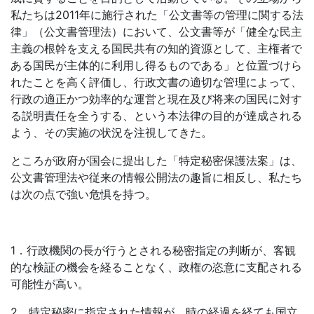
私たちは2011年に施行された「公文書等の管理に関する法
律」（公文書管理法）において、公文書等が「健全な民主
主義の根幹を支える国民共有の知的資源として、主権者で
ある国民が主体的に利用し得るものである」と位置づけら
れたことを高く評価し、行政文書の適切な管理によって、
行政の適正かつ効率的な運営と現在及び将来の国民に対す
る説明責任を全うする、という本法律の目的が達成される
よう、その実施の状況を注視してきた。
ところが政府が国会に提出した「特定秘密保護法案」は、
公文書管理法や従来の情報公開法の趣旨に相反し、私たち
は次の点で強い危惧を持つ。
1．行政機関の長が行うとされる秘密指定の判断が、客観
的な検証の機会を経ることなく、政権の恣意に支配される
可能性が高い。
2．特定秘密に指定された情報が、時の経過を経ても国立