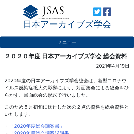
Skip
to
日本アーカイブズ学会
content
メニュー
２０２０年度 日本アーカイブズ学会 総会資料
Posted
2021年4月19日
on
2020年度の日本アーカイブズ学会総会は、新型コロナウ
イルス感染症拡大の影響により、対面集会による総会をひ
らかず、書面総会の形式で行いました。
このため５月初旬に送付した次の２点の資料を総会資料と
いたします。
・
「2020年度総会議案書」
・
「2020年度総会議案説明書」