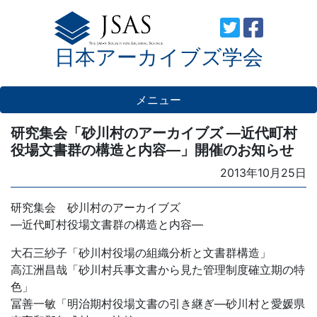
Skip
to
日本アーカイブズ学会
content
メニュー
研究集会「砂川村のアーカイブズ ―近代町村
役場文書群の構造と内容―」開催のお知らせ
Posted
2013年10月25日
on
研究集会 砂川村のアーカイブズ
―近代町村役場文書群の構造と内容―
大石三紗子「砂川村役場の組織分析と文書群構造」
高江洲昌哉「砂川村兵事文書から見た管理制度確立期の特
色」
冨善一敏「明治期村役場文書の引き継ぎ―砂川村と愛媛県