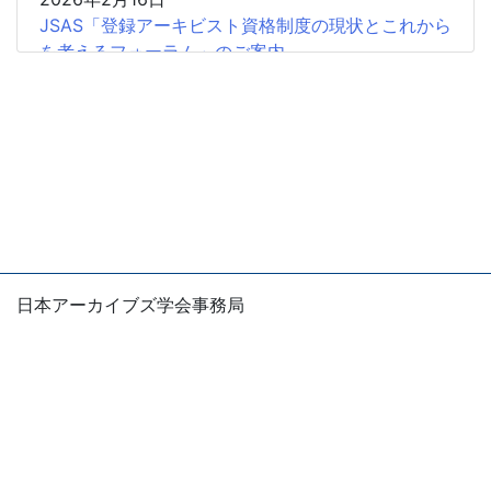
JSAS「登録アーキビスト資格制度の現状とこれから
を考えるフォーラム」のご案内
2026年2月15日
共催企画〈書評シンポジウム〉安藤正人『戦争・植
民地支配とアーカイブズ』
2025年12月26日
2025年度第2回学会認定SIGの申請受付開始
2025年12月18日
【会 告】2026年度総会において役員の改選を行い
日本アーカイブズ学会事務局
ます
〒105-0004
東京都港区新橋1-5-5 国際善隣会館5階
2025年12月11日
E-mail：office
jsas.info
【広報協力】日本アーカイブズ学会認定海外アーカ
※お問い合わせは、できるだけ電子メールでお願いしま
イブズ・アーキビスト協会調査研究SIG第2回公開研
す。
究会（オープンSIG）
Copyright © 2003 - 2026
The Japan Society for Archival
2025年11月18日