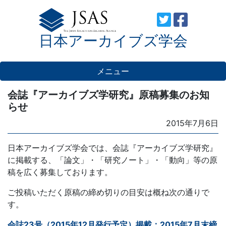
Skip
to
日本アーカイブズ学会
content
メニュー
会誌『アーカイブズ学研究』原稿募集のお知
らせ
Posted
2015年7月6日
on
日本アーカイブズ学会では、会誌『アーカイブズ学研究』
に掲載する、「論文」・「研究ノート」・「動向」等の原
稿を広く募集しております。
ご投稿いただく原稿の締め切りの目安は概ね次の通りで
す。
会誌23号（2015年12月発行予定）掲載：2015年7月末締