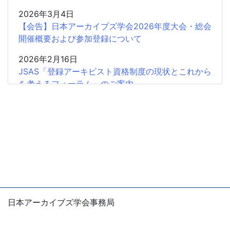
2026年3月4日
【会告】日本アーカイブズ学会2026年度大会・総会
開催概要および参加登録について
2026年2月16日
JSAS「登録アーキビスト資格制度の現状とこれから
を考えるフォーラム」のご案内
2026年2月15日
共催企画〈書評シンポジウム〉安藤正人『戦争・植
民地支配とアーカイブズ』
2025年12月26日
2025年度第2回学会認定SIGの申請受付開始
2025年12月18日
【会 告】2026年度総会において役員の改選を行い
日本アーカイブズ学会事務局
ます
〒105-0004
東京都港区新橋1-5-5 国際善隣会館5階
2025年12月11日