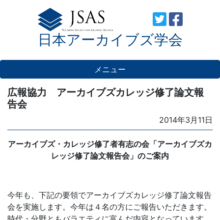
Skip
to
日本アーカイブズ学会
content
メニュー
広報協力 アーカイブズカレッジ修了論文報
告会
Posted
2014年3月11日
on
アーカイブズ・カレッジ修了者有志の会「アーカイブズカ
レッジ修了論文報告会」のご案内
今年も、下記の要領でアーカイブズカレッジ修了論文報告
会を実施します。今年は４名の方にご報告いただきます。
時代・分野ともバラエティに富んだ内容となっています。