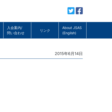
入会案内/
About JSAS
リンク
問い合わせ
(Engilsh)
Posted
2015年6月14日
on