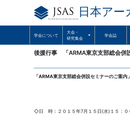
日本アー
Skip
to
content
大会・
学会について
学会誌
研究集会
後援行事 「ARMA東京支部総会併
「ARMA東京支部総会併設セミナーのご案内
◇日 時：２０１５年7月１５日(水)１５：