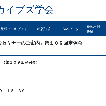
カイブズ学会
各種声明・
登録アーキビスト
出版助成
JSASブログ
要望
設セミナーのご案内」第１０９回定例会
」
（第１０９回定例会）
００－１６：３０