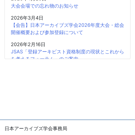
大会会場での忘れ物のお知らせ
2026年3月4日
【会告】日本アーカイブズ学会2026年度大会・総会
開催概要および参加登録について
2026年2月16日
JSAS「登録アーキビスト資格制度の現状とこれから
を考えるフォーラム」のご案内
2026年2月15日
共催企画〈書評シンポジウム〉安藤正人『戦争・植
民地支配とアーカイブズ』
2025年12月26日
2025年度第2回学会認定SIGの申請受付開始
2025年12月18日
【会 告】2026年度総会において役員の改選を行い
日本アーカイブズ学会事務局
ます