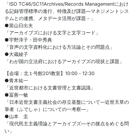
「ISO TC46/SC11Archives/Records Managementにおけ
る記録管理標準の進行、特徴及び課題―マネジメントシス
テムとの連携、メタデータ活用が課題－」
●當山日出夫
「アーカイブズにおける文字と文字コード」
●宇野淳子・田中秀典
「音声の文字資料化における方法論とその問題点」
●大蔵綾子
「わが国の立法府におけるアーカイブズの現状と課題」
【会場：北１号館201教室】10:00－12:30
●青木祐一
「近世都市における文書管理と文書認識」
●冨善一敏
「日本近世文書主義社会の存立基盤について―近世天草の
筆者（ふでしゃ）についての一考察―」
●山本 圭
「現代民主主義理論とアーカイブズ―その接点をめぐる問
い」