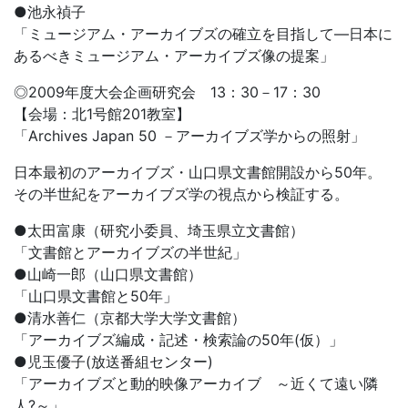
●池永禎子
「ミュージアム・アーカイブズの確立を目指して―日本に
あるべきミュージアム・アーカイブズ像の提案」
◎2009年度大会企画研究会 13：30－17：30
【会場：北1号館201教室】
「Archives Japan 50 －アーカイブズ学からの照射」
日本最初のアーカイブズ・山口県文書館開設から50年。
その半世紀をアーカイブズ学の視点から検証する。
●太田富康（研究小委員、埼玉県立文書館）
「文書館とアーカイブズの半世紀」
●山崎一郎（山口県文書館）
「山口県文書館と50年」
●清水善仁（京都大学大学文書館）
「アーカイブズ編成・記述・検索論の50年(仮）」
●児玉優子(放送番組センター)
「アーカイブズと動的映像アーカイブ ～近くて遠い隣
人?～」