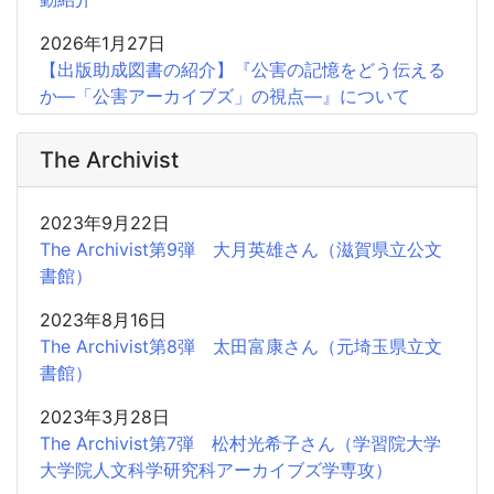
2026年1月27日
【出版助成図書の紹介】『公害の記憶をどう伝える
か―「公害アーカイブズ」の視点―』について
2025年5月3日
The Archivist
【SIGだより】公害アーカイブズに関する研究
SIG――2年間の活動を終えて
2023年9月22日
2024年12月26日
The Archivist第9弾 大月英雄さん（滋賀県立公文
【SIGだより】パブリックドメインで利用できる
書館）
『教材等』の整備をめざして
2023年8月16日
2023年12月4日
The Archivist第8弾 太田富康さん（元埼玉県立文
【出版助成図書の紹介】『無声映画入門：調査、研
書館）
究、キュレーターシップ』（美学出版 2023）につ
いて
2023年3月28日
The Archivist第7弾 松村光希子さん（学習院大学
2023年11月21日
大学院人文科学研究科アーカイブズ学専攻）
【学会認定SIG・広報協力】教材等研究SIG（シグ）