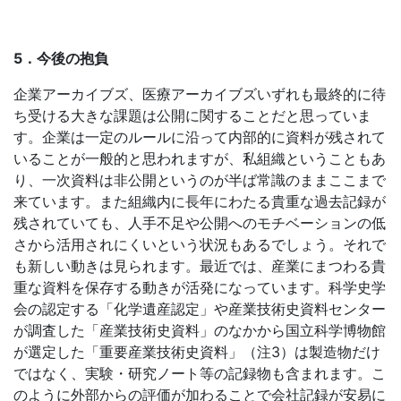
5．今後の抱負
企業アーカイブズ、医療アーカイブズいずれも最終的に待
ち受ける大きな課題は公開に関することだと思っていま
す。企業は一定のルールに沿って内部的に資料が残されて
いることが一般的と思われますが、私組織ということもあ
り、一次資料は非公開というのが半ば常識のままここまで
来ています。また組織内に長年にわたる貴重な過去記録が
残されていても、人手不足や公開へのモチベーションの低
さから活用されにくいという状況もあるでしょう。それで
も新しい動きは見られます。最近では、産業にまつわる貴
重な資料を保存する動きが活発になっています。科学史学
会の認定する「化学遺産認定」や産業技術史資料センター
が調査した「産業技術史資料」のなかから国立科学博物館
が選定した「重要産業技術史資料」（注3）は製造物だけ
ではなく、実験・研究ノート等の記録物も含まれます。こ
のように外部からの評価が加わることで会社記録が安易に