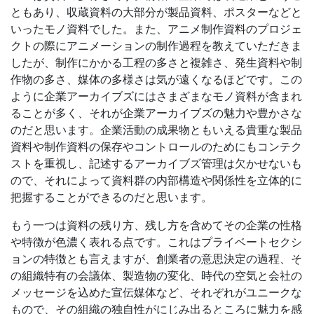
ともあり、収蔵資料の大部分が製品資料、ポスターなどと
いったモノ資料でした。また、アニメ制作資料のプロジェ
クトの際にアニメーションの制作過程を教えていただきま
したが、制作にかかる工程の多さと複雑さ、発生資料や制
作物の多さ、媒体の多様さは気が遠くなるほどです。この
ように企業アーカイブズにはさまざまなモノ資料が含まれ
ることが多く、それが企業アーカイブズの魅力や豊かさな
のだと思います。企業活動の成果物ともいえる貴重な製品
資料や制作資料の保存やコントロールのためにもコンテク
ストを重視し、記述するアーカイブズ管理は欠かせないも
ので、それによって資料群の内部構造や関係性を立体的に
把握することができるのだと思います。
もう一つは資料の残り方、残し方を含めてその企業の性格
や特徴が色濃く表れる点です。これはプライベートセクシ
ョンの特徴とも言えますが、創業者の意思決定の過程、そ
の組織特有の会議体、製造物の変化、時代の空気と会社の
メッセージを込めた宣伝媒体など、それぞれがユニークな
もので、その組織の独自性がにじみ出るところに魅力を感