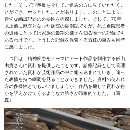
した。そして理事長を介してご遺族の方に見ていただくこ
とができ、ホッとしたことがあります。このことにより、
適切な編成記述の必要性を痛感しました。そして、70年
以上前に廃院となった病院の症例誌ですが、死亡退院患者
の遺族にとっては家族の最期の様子を知る唯一の記録でも
あるわけです。そうした記録を保管する責任の重みも同時
に感じました。
二つ目は、精神疾患をテーマにアート作品を制作する飯山
由貴さんに資料を提供したことです。診療記録として管理
されていた資料が芸術作品の中に組み込まれていき、違っ
た表情を持つ瞬間を見ることができました。資料の使われ
方の多様性とでもいいましょうか、作品を通して資料が何
かを訴えかけてくるような力強さが印象的でした。（写
真）