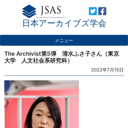
Skip
to
日本アーカイブズ学会
content
メニュー
The Archivist第5弾 清水ふさ子さん（東京
大学 人文社会系研究科）
Posted
2022年7月15日
on