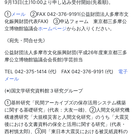
9月13日(土)10:00より申し込み受付開始(先着順)。
①
メール
②FAX 042-376-9191(公益財団法人多摩市文
化娠興財団代表FAX) ③申込フォーム 東京都三多摩公
立博物館協議会
ホームページ
からお入りください。
《宛先・問合せ先》
公益財団法人多摩市文化振興財団(平成26年度東京都三多
摩公立博物館協議会会長館)学芸担当
TEL 042-375-1414 (代) FAX 042-376-9191 (代)
電子
メール
(※)国文学研究資料館３研究グループ
①基幹研究「民間アーカイブズの保存活用システム構築
に関する基礎研究」(代表：大友一雄)、②人間文化研究機
構連携研究「大規模災害と人間文化研究」のうち「大震災
後における文書資料の保全と活用に関する研究」(代表・
西村慎太郎)、③同「東日本大震災における被災紙資料の