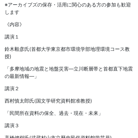
※アーカイブズの保存・活用に関心のある方の参加も歓迎
します
《内容》
講演１
鈴木毅彦氏(首都大学東京都市環境学部地理環境コース教
授)
「多摩地域の地震と地盤災害―立川断層帯と首都直下地震
の最新情報―」
講演２
西村慎太郎氏(国文学研究資料館准教授)
「民間所在資料の保全、過去・現在・未来」
講演３
高橋健樹氏(武蔵村山市立歴史民俗資料館学芸員)