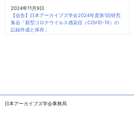
2024年11月9日
【会告】日本アーカイブズ学会2024年度第1回研究
集会「新型コロナウイルス感染症（COVID-19）の
記録作成と保存」
2024年1月5日
【会 告】日本アーカイブズ学会2023年度研究集会
「地域の歴史・文化とアーカイブズ―博物館の活動
を中心に」
2023年10月26日
【会告】2023年度第1回研究集会の中止について
2023年9月28日
【中止】日本アーカイブズ学会2023年度第1回研究
日本アーカイブズ学会事務局
集会のお知らせ
〒105-0004
東京都港区新橋1-5-5 国際善隣会館5階
2023年1月4日
E-mail：office
jsas.info
日本アーカイブズ学会2022年度第2回研究集会
※お問い合わせは、できるだけ電子メールでお願いしま