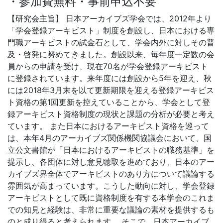
・参加費無料・事前申込不要
【研究会主旨】 日本アーカイブズ学会では、2012年より
「学会登録アーキビスト」制度を創設し、日本における専
門職アーキビストの試金石として、学会内外に対しその普
及・啓発に努めてきました。創設以来、毎年度一定数の会
員からの申請を受け、現在70名が学会登録アーキビスト
に登録されています。来年度には創設から5年を迎え、秋
には2018年3月末を以て更新期限を迎える登録アーキビス
ト資格の第1回更新を控えていることから、学会として登
録アーキビスト資格制度の現状と課題の分析が必要と考え
ています。 また日本におけるアーキビスト資格を巡って
は、本年4月のアーカイブズ関係機関協議会において、国
立公文書館が「日本におけるアーキビストの職務基準」を
提示し、各団体に対し意見聴取を進めており、日本のアー
カイブズ界全体でアーキビストのあり方について議論する
雰囲気が高まっています。こうした動向に対し、学会登録
アーキビストとして既に資格制度を有する本学会のこれま
での知見と経験は、非常に重要な議論の素材を提供するも
のと成り得ると考えられます。 そこで、日本アーカイブ