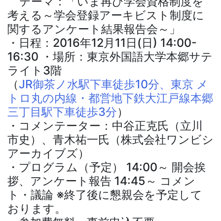
テーマ：「いま再び学会資格制度を
考える～学会登録アーキビスト制度に
関するアンケート結果報告会～」
・日程：2016年12月11日(日) 14:00-
16:30 ・場所：東京外国語大学本郷サテ
ライト3階
（
JR御茶ノ水駅下車徒歩10分、東京 メ
トロ丸の内線・都営地下鉄大江戸線本郷
三丁目駅下車徒歩3分
）
・コメンテーター：中谷正克氏（立川
市史）、青木祐一氏（株式会社ワンビシ
アーカイブズ）
・プログラム（予定） 14:00～ 開会挨
拶、アンケート報告 14:45～ コメン
ト・議論 ※終了後に懇親会を予定して
おります。