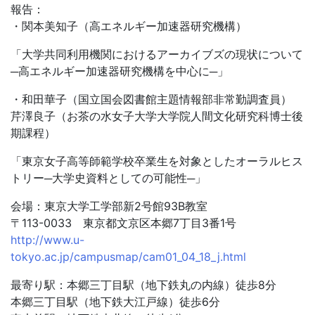
報告：
・関本美知子（高エネルギー加速器研究機構）
「大学共同利用機関におけるアーカイブズの現状について
─高エネルギー加速器研究機構を中心に─」
・和田華子（国立国会図書館主題情報部非常勤調査員）
芹澤良子（お茶の水女子大学大学院人間文化研究科博士後
期課程）
「東京女子高等師範学校卒業生を対象としたオーラルヒス
トリー─大学史資料としての可能性─」
会場：東京大学工学部新2号館93B教室
〒113-0033 東京都文京区本郷7丁目3番1号
http://www.u-
tokyo.ac.jp/campusmap/cam01_04_18_j.html
最寄り駅：本郷三丁目駅（地下鉄丸の内線）徒歩8分
本郷三丁目駅（地下鉄大江戸線）徒歩6分