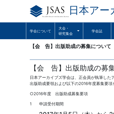
日本アー
Skip
to
content
大会・
学会について
学会誌
研究集会
【会 告】出版助成の募集について
【会 告】出版助成の募
日本アーカイブズ学会は、正会員が執筆した
出版助成要領および以下の2016年度募集要
○2016年度 出版助成募集要項
1 申請受付期間