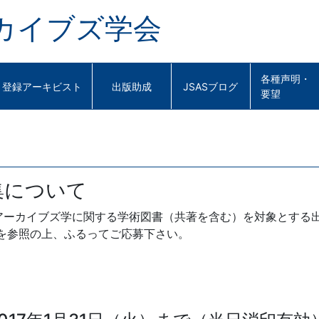
カイブズ学会
各種声明・
登録アーキビスト
出版助成
JSASブログ
要望
集について
アーカイブズ学に関する学術図書（共著を含む）を対象とする
項を参照の上、ふるってご応募下さい。