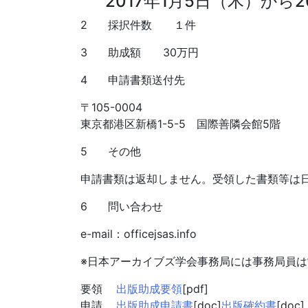
2017年1月5日（木）から2
2 採択件数 １件
3 助成額 30万円
4 申請書類送付先
〒105-0004
東京都港区新橋1-5-5 国際善隣会館5階
5 その他
申請書類は返却しません。受領した書類等は
6 問い合わせ
e-mail：office
jsas.info
※日本アーカイブズ学会事務局には事務局員は
要領
出版助成要領
[pdf]
申請
出版助成申請書
[doc]
出版確約書
[doc]