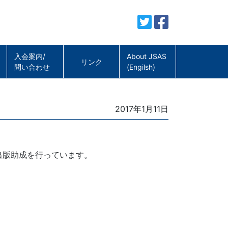
入会案内/
About JSAS
リンク
問い合わせ
(Engilsh)
Posted
2017年1月11日
on
出版助成を行っています。