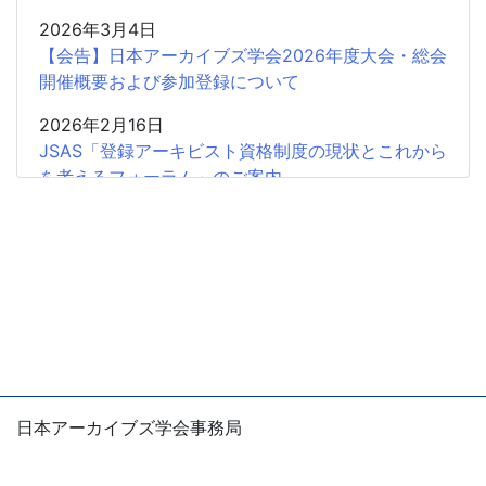
2026年3月4日
【会告】日本アーカイブズ学会2026年度大会・総会
開催概要および参加登録について
2026年2月16日
JSAS「登録アーキビスト資格制度の現状とこれから
を考えるフォーラム」のご案内
2026年2月15日
共催企画〈書評シンポジウム〉安藤正人『戦争・植
民地支配とアーカイブズ』
2025年12月26日
2025年度第2回学会認定SIGの申請受付開始
2025年12月18日
【会 告】2026年度総会において役員の改選を行い
日本アーカイブズ学会事務局
ます
〒105-0004
東京都港区新橋1-5-5 国際善隣会館5階
2025年12月11日