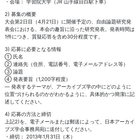
・会場： 学習院大学（JR 山手線目白駅下車）
2) 募集の概要
大会第2日目（4月21日）に開催予定の、自由論題研究発
表会における、本会の趣旨に沿った研究発表。発表時間は
1件につき、質疑応答を含め30分程度です。
3) 応募に必要となる情報
① 氏名
② 連絡先（住所、電話番号、電子メールアドレス等）
③ 論題
④ 発表要旨（1,200字程度）
― 発表するテーマが、アーカイブズ学の中にどのように
位置づけられるのかがわかるように、具体的かつ簡潔に記
述してください。
4) 応募の方法と締切
上記2)を、電子メールまたは郵送によって、日本アーカイ
ブズ学会事務局宛に送付してください。
・締切： 2013年1月31日（木）