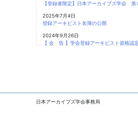
【登録者限定】日本アーカイブズ学会 第
2025年7月4日
登録アーキビスト名簿の公開
2024年9月26日
【 会 告 】学会登録アーキビスト資格認定
2024年7月29日
【登録者限定】日本アーカイブズ学会 第
2024年4月9日
2013年度登録アーキビスト（更新）
2024年4月9日
日本アーカイブズ学会事務局
2018年度登録アーキビスト（更新）
〒105-0004
2024年4月9日
東京都港区新橋1-5-5 国際善隣会館5階
2023年度登録アーキビスト
E-mail：office
jsas.info
※お問い合わせは、できるだけ電子メールで
2023年9月23日