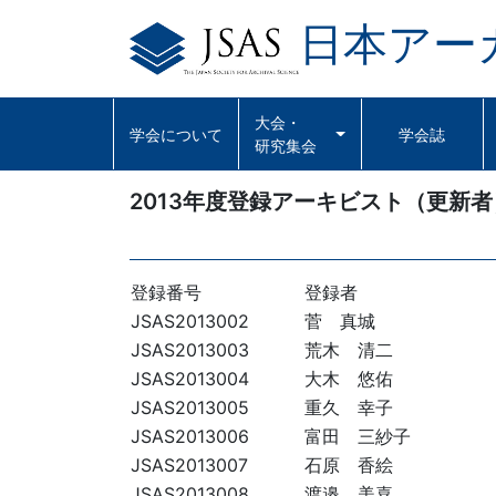
日本アー
Skip
to
content
大会・
学会について
学会誌
研究集会
2013年度登録アーキビスト（更新者
登録番号
登録者
JSAS2013002
菅 真城
JSAS2013003
荒木 清二
JSAS2013004
大木 悠佑
JSAS2013005
重久 幸子
JSAS2013006
富田 三紗子
JSAS2013007
石原 香絵
JSAS2013008
渡邉 美喜