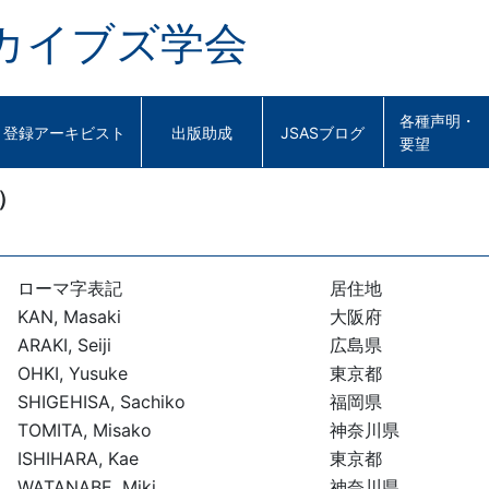
カイブズ学会
各種声明・
登録アーキビスト
出版助成
JSASブログ
要望
）
ローマ字表記
居住地
KAN, Masaki
大阪府
ARAKI, Seiji
広島県
OHKI, Yusuke
東京都
SHIGEHISA, Sachiko
福岡県
TOMITA, Misako
神奈川県
ISHIHARA, Kae
東京都
WATANABE, Miki
神奈川県