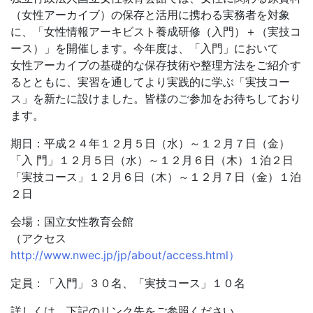
（女性アーカイブ）の保存と活用に携わる実務者を対象
に、「女性情報アーキビスト養成研修（入門）＋（実技コ
ース）」を開催します。今年度は、「入門」において
女性アーカイブの基礎的な保存技術や整理方法をご紹介す
るとともに、実習を通してより実践的に学ぶ「実技コー
ス」を新たに設けました。皆様のご参加をお待ちしており
ます。
期日：平成２４年１２月５日（水）～１２月７日（金）
「入 門」１２月５日（水）～１２月６日（木）１泊２日
「実技コース」１２月６日（木）～１２月７日（金）１泊
２日
会場：国立女性教育会館
（アクセス
http://www.nwec.jp/jp/about/access.html）
定員：「入門」３０名、「実技コース」１０名
詳しくは、下記のリンク先をご参照ください。