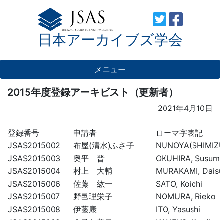
Skip
to
日本アーカイブズ学会
content
メニュー
2015年度登録アーキビスト（更新者）
Posted
2021年4月10日
on
登録番号
申請者
ローマ字表記
JSAS2015002
布屋(清水)ふさ子
NUNOYA(SHIMIZU
JSAS2015003
奥平 晋
OKUHIRA, Susum
JSAS2015004
村上 大輔
MURAKAMI, Dais
JSAS2015006
佐藤 紘一
SATO, Koichi
JSAS2015007
野邑理栄子
NOMURA, Rieko
JSAS2015008
伊藤康
ITO, Yasushi