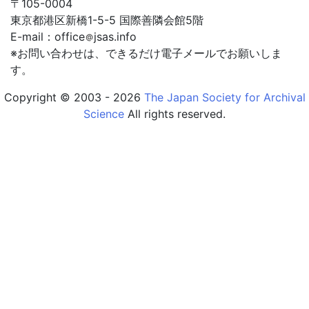
〒105-0004
東京都港区新橋1-5-5 国際善隣会館5階
2024年4月9日
E-mail：office
jsas.info
2023年度登録アーキビスト
※お問い合わせは、できるだけ電子メールでお願いしま
2023年9月23日
す。
【 会 告 】学会登録アーキビスト資格認定の申請
Copyright © 2003 - 2026
The Japan Society for Archival
（新規）（更新）《2023年10月31日まで》
Science
All rights reserved.
2023年7月30日
【登録者限定】日本アーカイブズ学会 第６回 登録
アーキビスト研修会「デジタルアーカイブをめぐる
現状と課題」
2023年4月4日
2017年度登録アーキビスト（更新）
2023年4月4日
2012年度登録アーキビスト（更新）
2023年4月4日