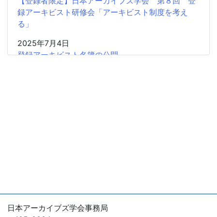
【登録者限定】日本アーカイブズ学会 第８回 登
録アーキビスト研修会「アーキビスト制度を考え
る」
2025年7月4日
登録アーキビスト名簿の公開
2024年9月26日
【 会 告 】学会登録アーキビスト資格認定の申請
（新規）（更新）《2024年10月31日まで》
2024年7月29日
【登録者限定】日本アーカイブズ学会 第７回 登録
アーキビスト研修会「アーカイブズの普及をめぐる
現状と課題」
2024年4月9日
2013年度登録アーキビスト（更新）
2024年4月9日
日本アーカイブズ学会事務局
2018年度登録アーキビスト（更新）