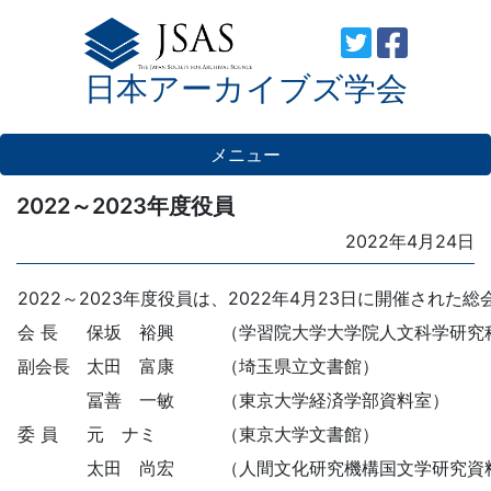
Skip
to
日本アーカイブズ学会
content
メニュー
2022～2023年度役員
Posted
2022年4月24日
on
2022～2023年度役員は、2022年4月23日に開催され
会 長
保坂 裕興
（学習院大学大学院人文科学研究科
副会長
太田 富康
（埼玉県立文書館）
冨善 一敏
（東京大学経済学部資料室）
委 員
元 ナミ
（東京大学文書館）
太田 尚宏
（人間文化研究機構国文学研究資