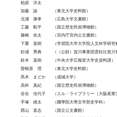
柏原 洋太
加藤 諭
（東北大学史料館）
北浦 康孝
（広島大学文書館）
工藤 航平
（国立歴史民俗博物館）
篠崎 佑太
（宮内庁宮内公文書館）
下重 直樹
（学習院大学大学院人文科学研究科
杉浦 秀典
（（公財）賀川事業団雲柱社賀川
鈴木 直樹
（中央大学広報室大学史資料課）
曽根原 理
（東北大学史料館）
髙木 まどか
（成城大学）
高科 真紀
（国立歴史民俗博物館）
谷合 佳代子
（エル・ライブラリー（大阪産業
手塚 雄太
（國學院大學文学部史学科）
西山 直志
（国立公文書館）