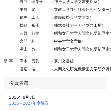
野邑 理栄子
（神戸大学大学文書史料室）
平野 泉
（立教大学共生社会研究センター
福島 幸宏
（慶應義塾大学文学部）
松崎 裕子
（株式会社アーカイブズ工房）
三野 行徳
（昭和女子大学人間文化学部歴史
宮間 純一
（中央大学文学部）
湯上 良
（昭和女子大学人間文化学部歴史
監 事
高木 秀彰
（寒川文書館）
渡辺 浩一
（人間文化研究機構国文学研究資
役員名簿
2026年8月3日
2026～2027年度役員