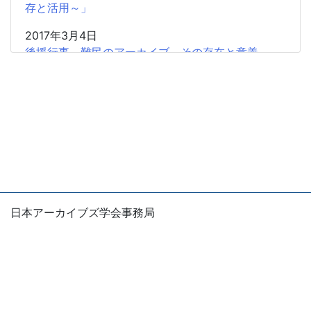
存と活用～」
2017年3月4日
後援行事 難民のアーカイブ その存在と意義
2017年2月5日
共催研究会「「書」から歴史情報を読み取る」のお
知らせ
2016年11月20日
広報協力 学習院大学アーカイブズ学専攻「東アジ
アから見た阮朝地方アーカイブズの世界」
2016年11月20日
日本アーカイブズ学会事務局
広報協力 「NHK番組アーカイブス学術利用トライ
〒105-0004
アル」2017年度第1回募集（12月22日締切）
東京都港区新橋1-5-5 国際善隣会館5階
E-mail：office
jsas.info
2016年10月22日
※お問い合わせは、できるだけ電子メールでお願いしま
後援行事 「日本の官僚制の歴史と文書管理」の開
す。
催 ARMA東京支部第113回定例会