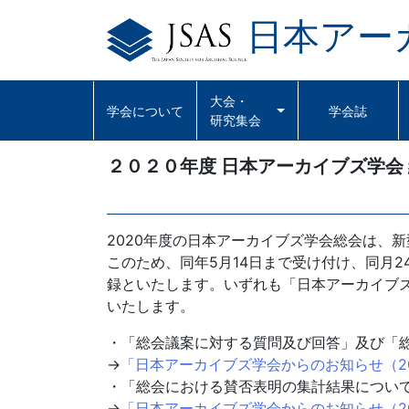
日本アー
Skip
to
content
大会・
学会について
学会誌
研究集会
２０２０年度 日本アーカイブズ学会
2020年度の日本アーカイブズ学会総会は、
このため、同年5月14日まで受け付け、同月
録といたします。いずれも「日本アーカイブ
いたします。
・「総会議案に対する質問及び回答」及び「
→
「日本アーカイブズ学会からのお知らせ（20
・「総会における賛否表明の集計結果につい
→
「日本アーカイブズ学会からのお知らせ（20