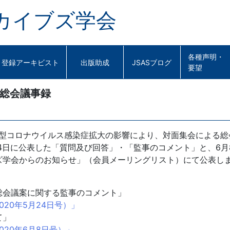
カイブズ学会
各種声明・
登録アーキビスト
出版助成
JSASブログ
要望
 総会議事録
新型コロナウイルス感染症拡大の影響により、対面集会による
24日に公表した「質問及び回答」・「監事のコメント」と、6
ズ学会からのお知らせ」（会員メーリングリスト）にて公表し
総会議案に関する監事のコメント」
20年5月24日号）」
て」
20年6月8日号）」