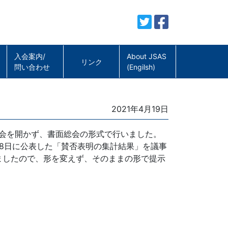
入会案内/
About JSAS
リンク
問い合わせ
(Engilsh)
Posted
2021年4月19日
on
総会を開かず、書面総会の形式で行いました。
月8日に公表した「賛否表明の集計結果」を議事
ましたので、形を変えず、そのままの形で提示