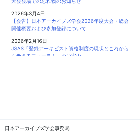
大会会場での忘れ物のお知らせ
2026年3月4日
【会告】日本アーカイブズ学会2026年度大会・総会
開催概要および参加登録について
2026年2月16日
JSAS「登録アーキビスト資格制度の現状とこれから
を考えるフォーラム」のご案内
2026年2月15日
共催企画〈書評シンポジウム〉安藤正人『戦争・植
民地支配とアーカイブズ』
2025年12月26日
2025年度第2回学会認定SIGの申請受付開始
2025年12月18日
【会 告】2026年度総会において役員の改選を行い
日本アーカイブズ学会事務局
ます
〒105-0004