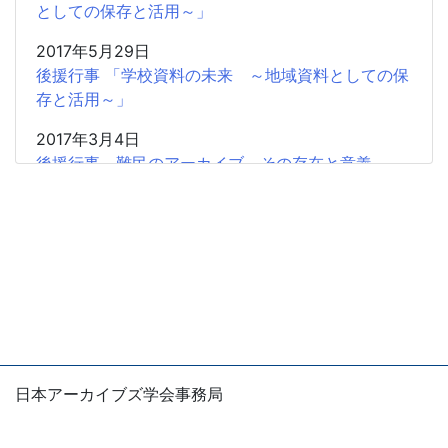
としての保存と活用～」
2017年5月29日
後援行事 「学校資料の未来 ～地域資料としての保
存と活用～」
2017年3月4日
後援行事 難民のアーカイブ その存在と意義
2017年2月5日
共催研究会「「書」から歴史情報を読み取る」のお
知らせ
2016年11月20日
広報協力 学習院大学アーカイブズ学専攻「東アジ
アから見た阮朝地方アーカイブズの世界」
2016年11月20日
日本アーカイブズ学会事務局
広報協力 「NHK番組アーカイブス学術利用トライ
〒105-0004
アル」2017年度第1回募集（12月22日締切）
東京都港区新橋1-5-5 国際善隣会館5階