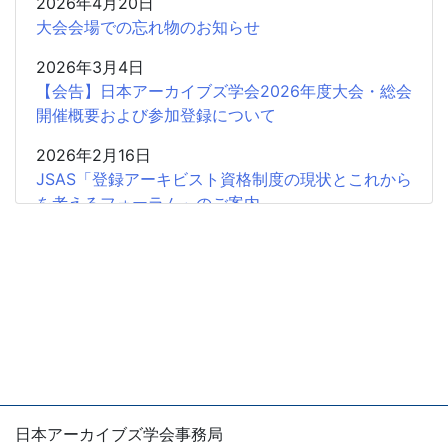
2026年4月20日
大会会場での忘れ物のお知らせ
2026年3月4日
【会告】日本アーカイブズ学会2026年度大会・総会
開催概要および参加登録について
2026年2月16日
JSAS「登録アーキビスト資格制度の現状とこれから
を考えるフォーラム」のご案内
2026年2月15日
共催企画〈書評シンポジウム〉安藤正人『戦争・植
民地支配とアーカイブズ』
2025年12月26日
2025年度第2回学会認定SIGの申請受付開始
2025年12月18日
【会 告】2026年度総会において役員の改選を行い
日本アーカイブズ学会事務局
ます