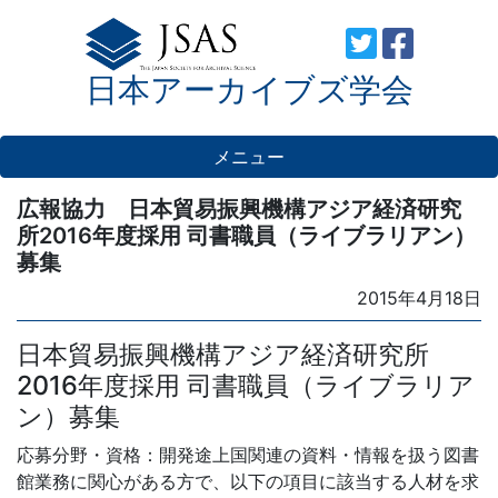
Skip
to
日本アーカイブズ学会
content
メニュー
広報協力 日本貿易振興機構アジア経済研究
所2016年度採用 司書職員（ライブラリアン）
募集
Posted
2015年4月18日
on
日本貿易振興機構アジア経済研究所
2016年度採用 司書職員（ライブラリア
ン）募集
応募分野・資格：開発途上国関連の資料・情報を扱う図書
館業務に関心がある方で、以下の項目に該当する人材を求