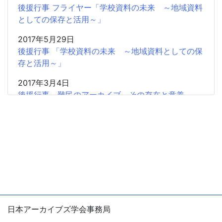
後援行事 フライヤー「学校資料の未来 ～地域資料
としての保存と活用～」
2017年5月29日
後援行事 「学校資料の未来 ～地域資料としての保
存と活用～」
2017年3月4日
後援行事 難民のアーカイブ その存在と意義
2017年2月5日
共催研究会「「書」から歴史情報を読み取る」のお
知らせ
2016年11月20日
広報協力 学習院大学アーカイブズ学専攻「東アジ
アから見た阮朝地方アーカイブズの世界」
2016年11月20日
日本アーカイブズ学会事務局
広報協力 「NHK番組アーカイブス学術利用トライ
〒105-0004