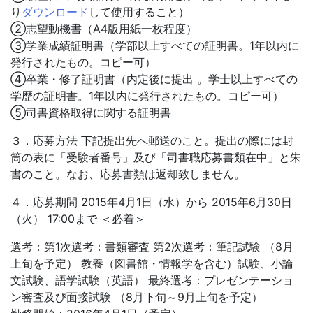
り
ダウンロード
して使用すること）
②志望動機書（A4版用紙一枚程度）
③学業成績証明書（学部以上すべての証明書。1年以内に
発行されたもの。コピー可）
④卒業・修了証明書（内定後に提出 。学士以上すべての
学歴の証明書。1年以内に発行されたもの。コピー可）
⑤司書資格取得に関する証明書
３．応募方法 下記提出先へ郵送のこと。提出の際には封
筒の表に「受験者番号」及び「司書職応募書類在中」と朱
書のこと。なお、応募書類は返却致しません。
４．応募期間 2015年4月1日（水）から 2015年6月30日
（火） 17:00まで ＜必着＞
選考：第1次選考：書類審査 第2次選考：筆記試験 （8月
上旬を予定） 教養（図書館・情報学を含む）試験、小論
文試験、語学試験（英語） 最終選考：プレゼンテーショ
ン審査及び面接試験 （8月下旬～9月上旬を予定）