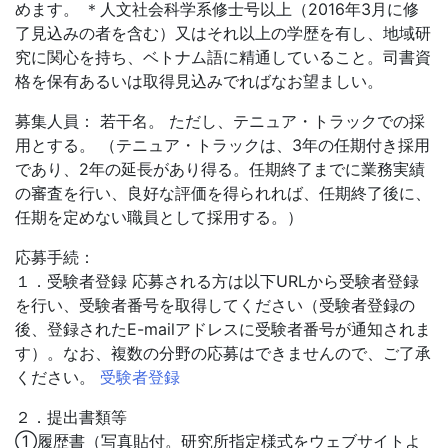
めます。 ＊人文社会科学系修士号以上（2016年3月に修
了見込みの者を含む）又はそれ以上の学歴を有し、地域研
究に関心を持ち、ベトナム語に精通していること。司書資
格を保有あるいは取得見込みでればなお望ましい。
募集人員： 若干名。 ただし、テニュア・トラックでの採
用とする。 （テニュア・トラックは、3年の任期付き採用
であり、2年の延長があり得る。任期終了までに業務実績
の審査を行い、良好な評価を得られれば、任期終了後に、
任期を定めない職員として採用する。）
応募手続：
１．受験者登録 応募される方は以下URLから受験者登録
を行い、受験者番号を取得してください（受験者登録の
後、登録されたE-mailアドレスに受験者番号が通知されま
す）。なお、複数の分野の応募はできませんので、ご了承
ください。
受験者登録
２．提出書類等
①履歴書（写真貼付。研究所指定様式をウェブサイトよ