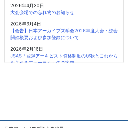
2026年4月20日
大会会場での忘れ物のお知らせ
2026年3月4日
【会告】日本アーカイブズ学会2026年度大会・総会
開催概要および参加登録について
2026年2月16日
JSAS「登録アーキビスト資格制度の現状とこれから
を考えるフォーラム」のご案内
2026年2月15日
共催企画〈書評シンポジウム〉安藤正人『戦争・植
民地支配とアーカイブズ』
2025年12月26日
2025年度第2回学会認定SIGの申請受付開始
2025年12月18日
【会 告】2026年度総会において役員の改選を行い