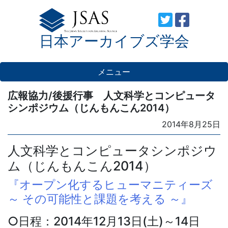
Skip
to
日本アーカイブズ学会
content
メニュー
広報協力/後援行事 人文科学とコンピュータ
シンポジウム（じんもんこん2014）
Posted
2014年8月25日
on
人文科学とコンピュータシンポジウ
ム（じんもんこん2014）
『オープン化するヒューマニティーズ
～ その可能性と課題を考える ～』
○日程：2014年12月13日(土)～14日