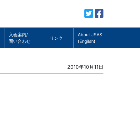
入会案内/
About JSAS
リンク
問い合わせ
(Engilsh)
Posted
2010年10月11日
on