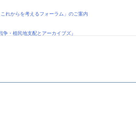
とこれからを考えるフォーラム」のご案内
戦争・植民地支配とアーカイブズ』
始
改選を行います
アーカイブズ・アーキビスト協会調査研究SIG第2回公開研究会
お願いします。
アーキビスト 未来への履歴書』の割引販売について【会員限定
 2003 - 2026
The Japan Society for Archival Science
All ri