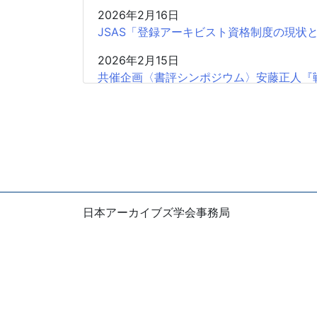
2026年2月16日
JSAS「登録アーキビスト資格制度の現状
2026年2月15日
共催企画〈書評シンポジウム〉安藤正人『
2025年12月26日
2025年度第2回学会認定SIGの申請受付開
2025年12月18日
【会 告】2026年度総会において役員の
2025年12月11日
日本アーカイブズ学会事務局
【広報協力】日本アーカイブズ学会認定海外
〒105-0004
2025年11月18日
東京都港区新橋1-5-5 国際善隣会館5階
【会告】2025年度出版助成
E-mail：office
jsas.info
※お問い合わせは、できるだけ電子メールで
2025年11月6日
日本アーカイブズ学会創立20周年記念『
Copyright ©