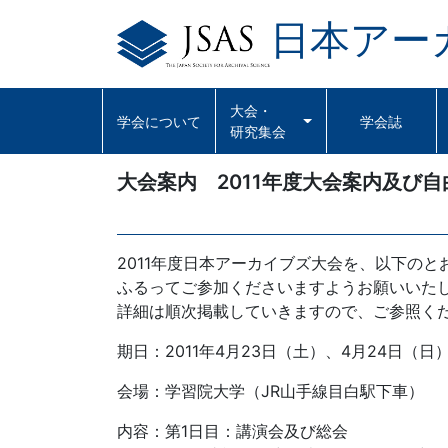
日本アー
Skip
to
content
大会・
学会について
学会誌
研究集会
大会案内 2011年度大会案内及び
2011年度日本アーカイブズ大会を、以下の
ふるってご参加くださいますようお願いいた
詳細は順次掲載していきますので、ご参照く
期日：2011年4月23日（土）、4月24日（日
会場：学習院大学（JR山手線目白駅下車）
内容：第1日目：講演会及び総会