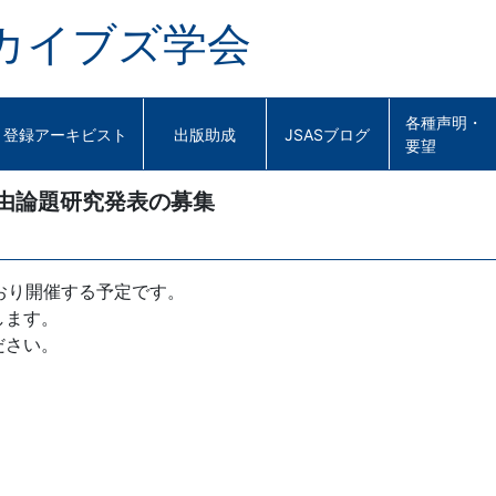
カイブズ学会
各種声明・
登録アーキビスト
出版助成
JSASブログ
要望
自由論題研究発表の募集
とおり開催する予定です。
します。
ださい。
）