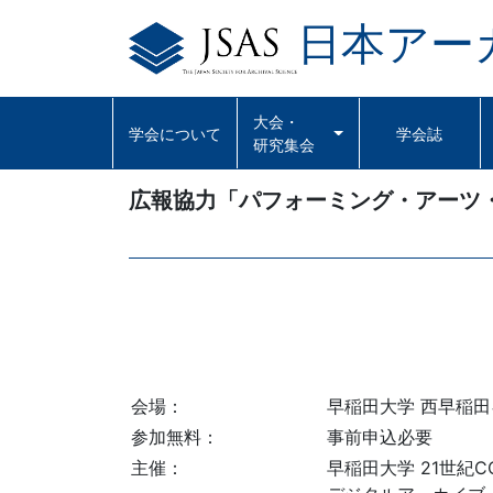
日本アー
Skip
to
content
大会・
学会について
学会誌
研究集会
広報協力「パフォーミング・アーツ
会場：
早稲田大学 西早稲田
参加無料：
事前申込必要
主催：
早稲田大学 21世