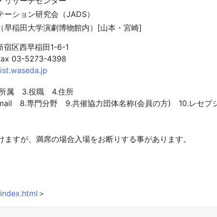
・リサーチセンター
ーション研究会（JADS）
（早稲田大学演劇博物館内）[山本・宮崎]
都新宿区西早稲田1-6-1
Fax 03-5273-4398
st.waseda.jp
.所属 3.役職 4.住所
7.E-mail 8.専門分野 9.共催協力団体名称(会員の方) 10
付けますが、満席の場合入場をお断りする事があります。
index.html
＞