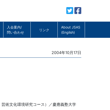
入会案内/
About JSAS
リンク
問い合わせ
(Engilsh)
Posted
2004年10月17日
on
ス・芸術文化環境研究コース）／慶應義塾大学