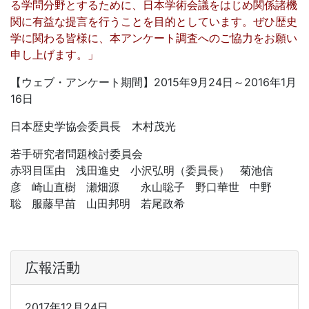
る学問分野とするために、日本学術会議をはじめ関係諸機
関に有益な提言を行うことを目的としています。ぜひ歴史
学に関わる皆様に、本アンケート調査へのご協力をお願い
申し上げます。」
【ウェブ・アンケート期間】2015年9月24日～2016年1月
16日
日本歴史学協会委員長 木村茂光
若手研究者問題検討委員会
赤羽目匡由 浅田進史 小沢弘明（委員長） 菊池信
彦 崎山直樹 瀬畑源 永山聡子 野口華世 中野
聡 服藤早苗 山田邦明 若尾政希
広報活動
2017年12月24日