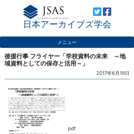
Skip
to
日本アーカイブズ学会
content
メニュー
後援行事 フライヤー「学校資料の未来 ～地
域資料としての保存と活用～」
Posted
2017年6月19日
on
pdf