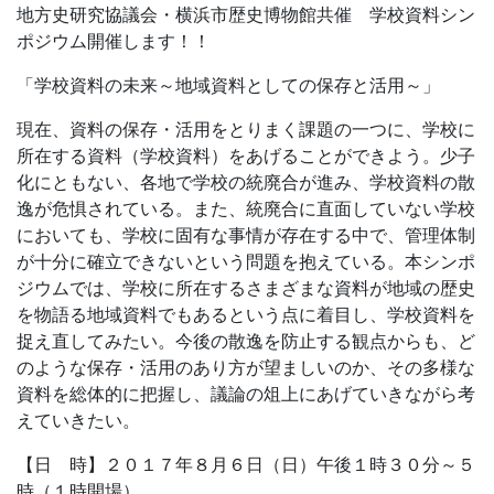
地方史研究協議会・横浜市歴史博物館共催 学校資料シン
ポジウム開催します！！
「学校資料の未来～地域資料としての保存と活用～」
現在、資料の保存・活用をとりまく課題の一つに、学校に
所在する資料（学校資料）をあげることができよう。少子
化にともない、各地で学校の統廃合が進み、学校資料の散
逸が危惧されている。また、統廃合に直面していない学校
においても、学校に固有な事情が存在する中で、管理体制
が十分に確立できないという問題を抱えている。本シンポ
ジウムでは、学校に所在するさまざまな資料が地域の歴史
を物語る地域資料でもあるという点に着目し、学校資料を
捉え直してみたい。今後の散逸を防止する観点からも、ど
のような保存・活用のあり方が望ましいのか、その多様な
資料を総体的に把握し、議論の俎上にあげていきながら考
えていきたい。
【日 時】２０１７年８月６日（日）午後１時３０分～５
時（１時開場）