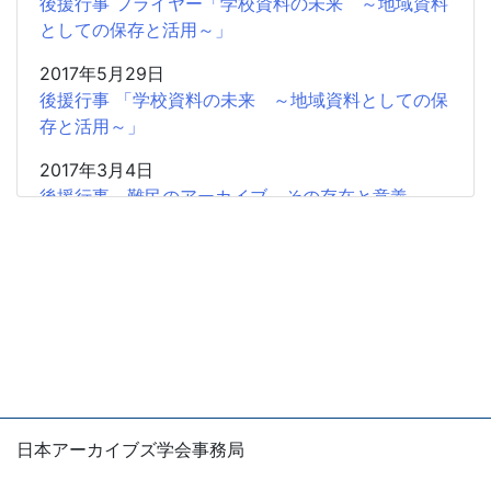
後援行事 フライヤー「学校資料の未来 ～地域資料
としての保存と活用～」
2017年5月29日
後援行事 「学校資料の未来 ～地域資料としての保
存と活用～」
2017年3月4日
後援行事 難民のアーカイブ その存在と意義
2017年2月5日
共催研究会「「書」から歴史情報を読み取る」のお
知らせ
2016年11月20日
広報協力 学習院大学アーカイブズ学専攻「東アジ
アから見た阮朝地方アーカイブズの世界」
2016年11月20日
日本アーカイブズ学会事務局
広報協力 「NHK番組アーカイブス学術利用トライ
〒105-0004
アル」2017年度第1回募集（12月22日締切）