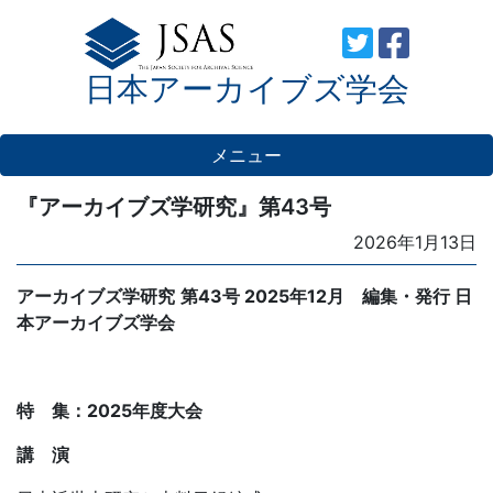
Skip
to
日本アーカイブズ学会
content
メニュー
『アーカイブズ学研究』第43号
Posted
2026年1月13日
on
アーカイブズ学研究
第
43
号
2025
年
12
月
編集・発行 日
本アーカイブズ学会
特 集：
2025
年度大会
講 演