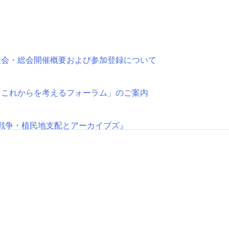
大会・総会開催概要および参加登録について
とこれからを考えるフォーラム」のご案内
戦争・植民地支配とアーカイブズ』
始
改選を行います
アーカイブズ・アーキビスト協会調査研究SIG第2回公開研究会