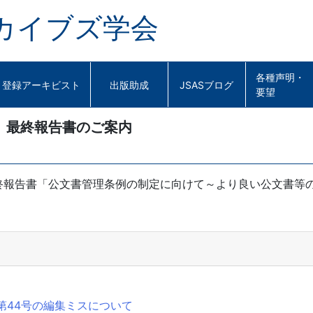
カイブズ学会
各種声明・
登録アーキビスト
出版助成
JSASブログ
要望
 最終報告書のご案内
終報告書「公文書管理条例の制定に向けて～より良い公文書等
第44号の編集ミスについて