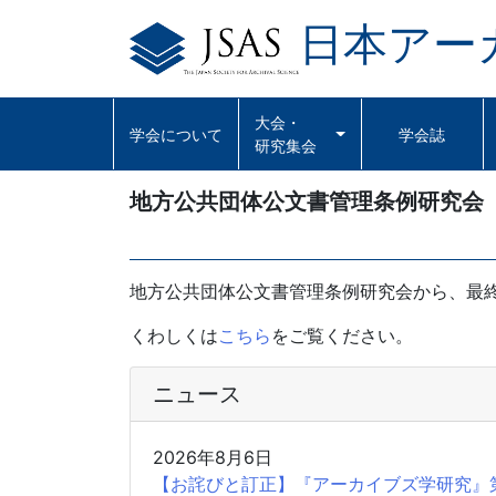
日本アー
Skip
to
content
大会・
学会について
学会誌
研究集会
地方公共団体公文書管理条例研究会
地方公共団体公文書管理条例研究会から、最
くわしくは
こちら
をご覧ください。
ニュース
2026年8月6日
【お詫びと訂正】『アーカイブズ学研究』