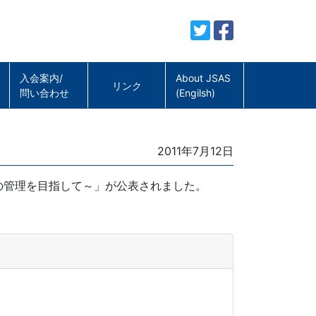
入会案内/
About JSAS
リンク
問い合わせ
(Engilsh)
Posted
2011年7月12日
on
の管理を目指して～」が公表されました。