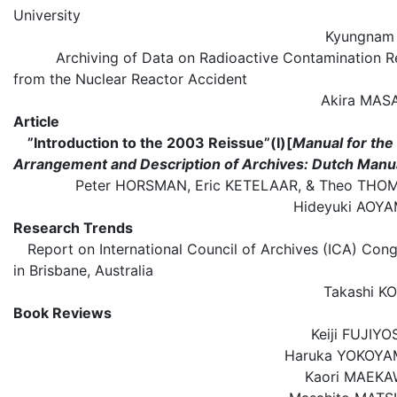
University
Kyungna
Archiving of Data on Radioactive Contamination Re
from the Nuclear Reactor Accident
Akira MA
Article
”Introduction to the 2003 Reissue”(Ⅰ)[
Manual for the
Arrangement and Description of Archives: Dutch Manu
Peter HORSMAN, Eric KETELAAR, & Theo THOM
Hideyuki AO
Research Trends
Report on International Council of Archives (ICA) Con
in Brisbane, Australia
Takashi 
Book Reviews
Keiji FUJI
Haruka YOKO
Kaori MAE