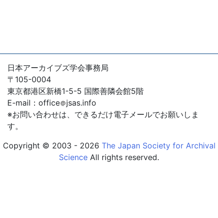
2023年1月21日
『アーカイブズ学研究』第37号
2022年7月15日
『アーカイブズ学研究』第36号
2022年1月15日
日本アーカイブズ学会事務局
『アーカイブズ学研究』第35号
〒105-0004
東京都港区新橋1-5-5 国際善隣会館5階
2021年7月8日
E-mail：office
jsas.info
『アーカイブズ学研究』第34号
※お問い合わせは、できるだけ電子メールでお願いしま
す。
2021年4月2日
『アーカイブズ学研究』第33号
Copyright © 2003 - 2026
The Japan Society for Archival
Science
All rights reserved.
2021年4月2日
『アーカイブズ学研究』第32号
2021年4月2日
『アーカイブズ学研究』第31号