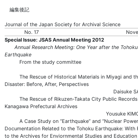
編集後記
Journal of the Japan Society for Archival Science
No. 17
Nove
Special Issue: JSAS Annual Meeting 2012
Annual Research Meeting: One Year after the Tohoku
Earthquake
From the study committee
The Rescue of Historical Materials in Miyagi and th
Disaster: Before, After, Perspectives
Daisuke
The Rescue of Rikuzen-Takata City Public Records 
Kanagawa Prefectural Archives
Yousuke K
A Case Study on “Earthquake” and “Nuclear Power 
Documentation Related to the Tohoku Earthquake: With 
to the Archives for Enviornmental Studies and Education