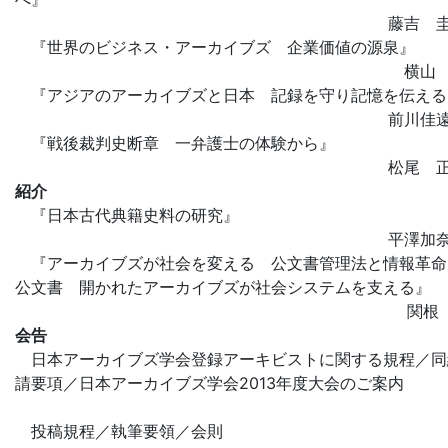
藤吉 
『世界のビジネス・アーカイブズ 企業価値の源泉』
横山
『アジアのアーカイブズと日本 記録を守り記憶を伝える
前川佳
『戦後裁判史断章 一弁護士の体験から』
松尾 
紹介
『日本古代典籍史料の研究』
平澤加
『アーカイブズが社会を変える 公文書管理法と情報革命
公文書 開かれたアーカイブズが社会システムを支える』
関根
会告
日本アーカイブズ学会登録アーキビストに関する規程／同
請要項／日本アーカイブズ学会2013年度大会のご案内
投稿規程／執筆要領／会則