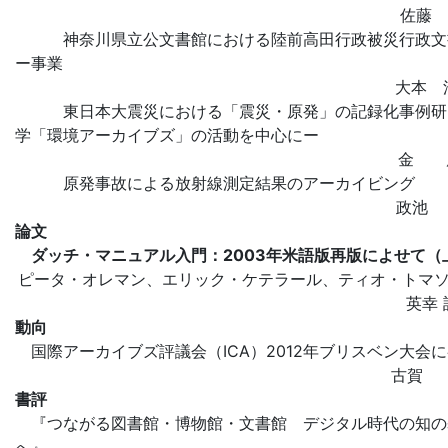
佐藤
神奈川県立公文書館における陸前高田行政被災行政文
ー事業
大本 
東日本大震災における「震災・原発」の記録化事例研
学「環境アーカイブズ」の活動を中心にー
金 
原発事故による放射線測定結果のアーカイビング
政池
論文
ダッチ・マニュアル入門：2003年米語版再版によせて（
ピータ・オレマン、エリック・ケテラール、ティオ・トマ
英幸
動向
国際アーカイブズ評議会（ICA）2012年ブリスベン大会
古賀 
書評
『つながる図書館・博物館・文書館 デジタル時代の知の
へ』