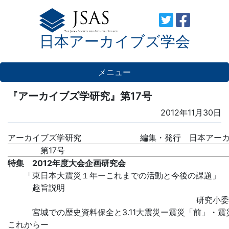
Skip
to
日本アーカイブズ学会
content
メニュー
『アーカイブズ学研究』第17号
Posted
2012年11月30日
on
アーカイブズ学研究
編集・発行 日本アー
第17号
特集 2012年度大会企画研究会
「東日本大震災１年ーこれまでの活動と今後の課題」
趣旨説明
研究小
宮城での歴史資料保全と3.11大震災ー震災「前」・震
これからー