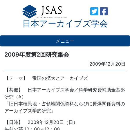
Skip
to
日本アーカイブズ学会
content
メニュー
2009年度第2回研究集会
Posted
2009年12月20日
on
【テーマ】 帝国の拡大とアーカイブズ
【共催】 日本アーカイブズ学会／科学研究費補助金基盤
研究（A）
「旧日本植民地・占領地関係資料ならびに原爆関係資料の
アーカイブズ学的研究」
【日時】 2009年12月20日（日）
午前の部 10：00～12：00