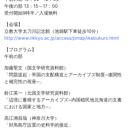
午後の部 13：15～17：00
受付開始9時半／入場無料
【会場】
立教大学太刀川記念館（池袋駅下車徒歩10分）
http://www.rikkyo.ac.jp/access/pmap/ikebukuro.html
【プログラム】
午前の部
加藤聖文（国文学研究資料館）
「問題提起：帝国の支配構造とアーカイブズ制度─連関性
と補完性の視座─」
鈴江英一（元国文学研究資料館）
「辺境に蓄積するアーカイブズ─内国植民地北海道の文書
における国家と地方─」
高江洲昌哉（神奈川大学）
「対馬島庁設置の史料学的接近」