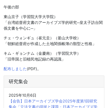
午後の部
東山京子（学習院大学大学院）
「台湾総督府文書のアーカイブズ学的研究─皇太子訪台関
係文書を中心に─」
チェ・ウォンギュ（崔元圭）（釜山大学校）
「朝鮮総督府が作成した土地関係帳簿の類型と性格」
キム・ギョンナム（金慶南）（学習院大学）
「旧帝国と旧植民地記録の再認識」
配布しました
(PDF)。
研究集会
2025年10月6日
【会告】日本アーカイブズ学会2025年度第1回研究
集会「立法文書の現状と課題：日本アーカイブズ学