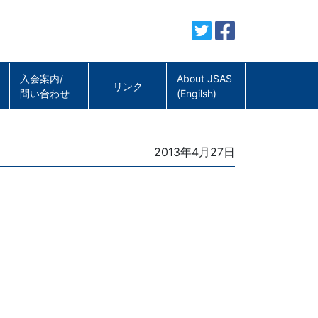
入会案内/
About JSAS
リンク
問い合わせ
(Engilsh)
Posted
2013年4月27日
on