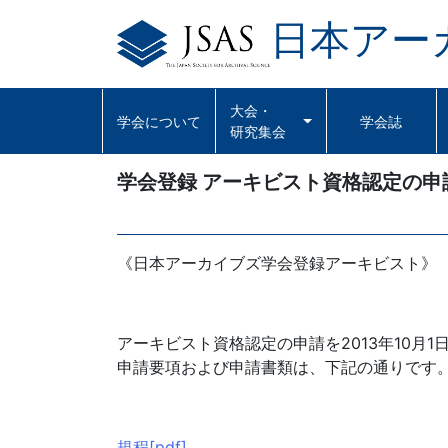
日本アー
Skip
to
content
大会・
学会について
学会誌
研究集会
学会登録 アーキビスト資格認定の申請
《日本アーカイブズ学会登録アーキビスト》
アーキビスト資格認定の申請を2013年10月
申請要項および申請書類は、下記の通りです
規程[pdf]