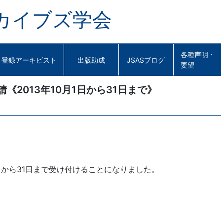
カイブズ学会
各種声明・
登録アーキビスト
出版助成
JSASブログ
要望
《2013年10月1日から31日まで》
1日から31日まで受け付けることになりました。
。