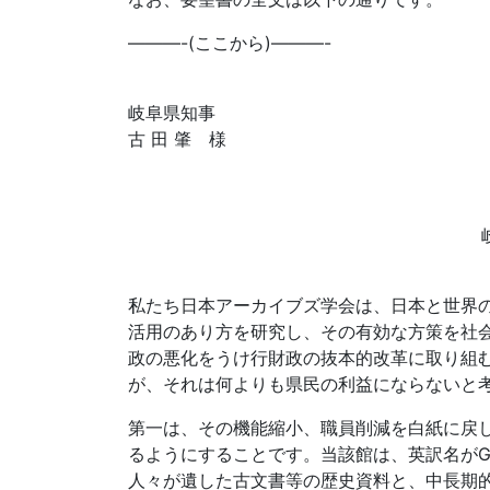
———-(ここから)———-
岐阜県知事
古 田 肇 様
私たち日本アーカイブズ学会は、日本と世界
活用のあり方を研究し、その有効な方策を社
政の悪化をうけ行財政の抜本的改革に取り組
が、それは何よりも県民の利益にならないと
第一は、その機能縮小、職員削減を白紙に戻
るようにすることです。当該館は、英訳名がGifu
人々が遺した古文書等の歴史資料と、中長期