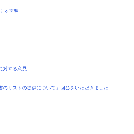
する声明
に対する意見
書のリストの提供について」回答をいただきました
のリストの提供について」送付しました
ました