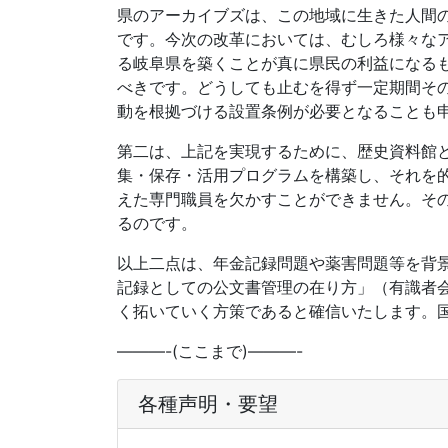
県のアーカイブズは、この地域に生きた人間
です。今次の改革においては、むしろ様々な
る岐阜県を築くことが真に県民の利益になる
べきです。どうしても止むを得ず一定期間そ
動を根拠づける設置条例が必要となることも
第二は、上記を実現するために、歴史資料館
集・保存・活用プログラムを構築し、それを
えた専門職員を欠かすことができません。そ
るのです。
以上二点は、年金記録問題や薬害問題等を背景
記録としての公文書管理の在り方」（有識者
く拓いていく方策であると確信いたします。
———-(ここまで)———-
各種声明・要望