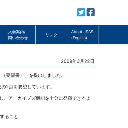
入会案内/
About JSAS
リンク
問い合わせ
(Engilsh)
Posted
2009年3月22日
on
て（要望書）」を提出しました。
次の2点を要望しています。
戻し、アーカイブズ機能を十分に発揮できるよ
とすること