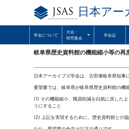
日本アー
Skip
to
content
大会・
学会について
学会誌
研究集会
岐阜県歴史資料館の機能縮小等の再
日本アーカイブズ学会は、古田肇岐阜県知事
要望書では、岐阜県が岐阜県歴史資料館の機
(1) その機能縮小、職員削減を白紙に戻し
うにすること
(2) 上記を実現するために、歴史資料館と
なお、要望書の全文は以下の通りです。