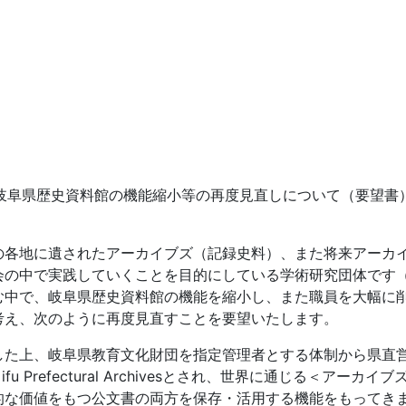
岐阜県歴史資料館の機能縮小等の再度見直しについて（要望書
の各地に遺されたアーカイブズ（記録史料）、また将来アーカ
会の中で実践していくことを目的にしている学術研究団体です
む中で、岐阜県歴史資料館の機能を縮小し、また職員を大幅に
考え、次のように再度見直すことを要望いたします。
した上、岐阜県教育文化財団を指定管理者とする体制から県直
 Prefectural Archivesとされ、世界に通じる＜アー
的な価値をもつ公文書の両方を保存・活用する機能をもってき