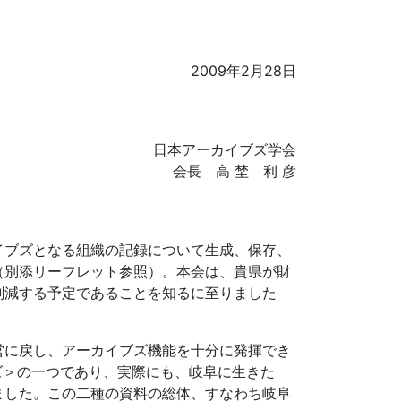
2009年2月28日
日本アーカイブズ学会
会長 高 埜 利 彦
）
イブズとなる組織の記録について生成、保存、
（別添リーフレット参照）。本会は、貴県が財
削減する予定であることを知るに至りました
営に戻し、アーカイブズ機能を十分に発揮でき
カイブズ＞の一つであり、実際にも、岐阜に生きた
ました。この二種の資料の総体、すなわち岐阜