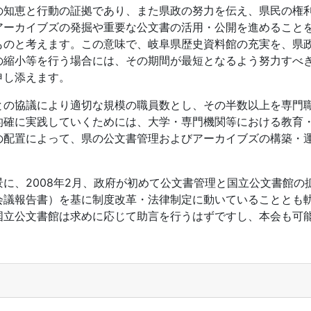
の知恵と行動の証拠であり、また県政の努力を伝え、県民の権
アーカイブズの発掘や重要な公文書の活用・公開を進めること
ものと考えます。この意味で、岐阜県歴史資料館の充実を、県
の縮小等を行う場合には、その期間が最短となるよう努力すべ
申し添えます。
との協議により適切な規模の職員数とし、その半数以上を専門
的確に実践していくためには、大学・専門機関等における教育
の配置によって、県の公文書管理およびアーカイブズの構築・
に、2008年2月、政府が初めて公文書管理と国立公文書館の
会議報告書）を基に制度改革・法律制定に動いていることとも
国立公文書館は求めに応じて助言を行うはずですし、本会も可