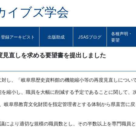
カイブズ学会
各種声明・
登録アーキビスト
出版助成
JSASブログ
要望
度見直しを求める要望書を提出しました
に対し、「岐阜県歴史資料館の機能縮小等の再度見直しについ
能を縮小し、職員を大幅に削減する予定であることに関して、
た上、岐阜県教育文化財団を指定管理者とする体制から県直営に
の協議により適切な規模の職員数とし、その半数以上を専門職員