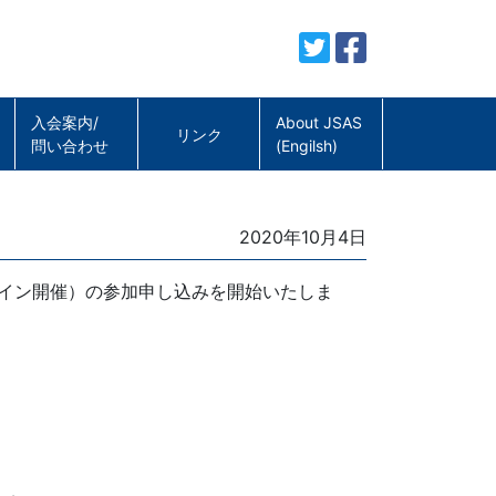
入会案内/
About JSAS
リンク
問い合わせ
(Engilsh)
Posted
2020年10月4日
on
ライン開催）の参加申し込みを開始いたしま