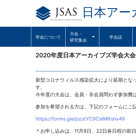
日本アー
Skip
to
content
大会・
学会について
学会誌
研究集会
2020年度日本アーカイブズ学会大
新型コロナウィルス感染拡大により延期となっ
す。
今年度の大会は、会員・非会員問わず参加費
参加を希望される方は、下記のフォームにご
https://forms.gle/pzutYC9CsWRtshx49
＊お申し込みは、11月8日、22日各日程の前