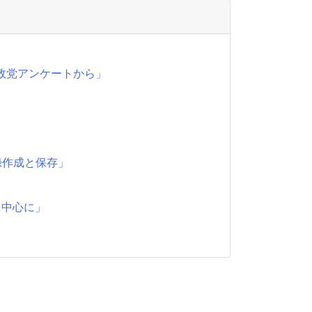
政党アンケートから」
録作成と保存」
を中心に」