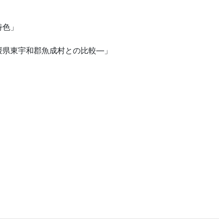
特色」
媛県東宇和郡魚成村との比較―」