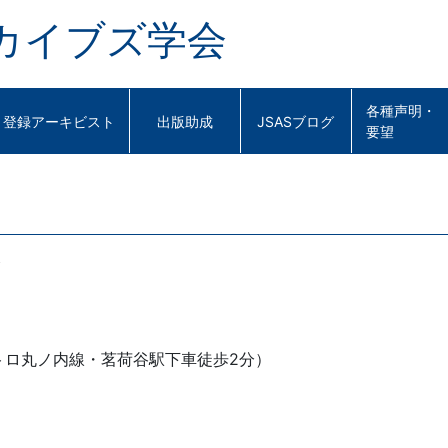
カイブズ学会
各種声明・
登録アーキビスト
出版助成
JSASブログ
要望
会
メトロ丸ノ内線・茗荷谷駅下車徒歩2分）