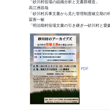
「砂川村役場の組織分析と文書群構造」
高江洲昌哉
「砂川村兵事文書から見た管理制度確立期の
冨善一敏
「明治期村役場文書の引き継ぎ―砂川村と愛
PDF