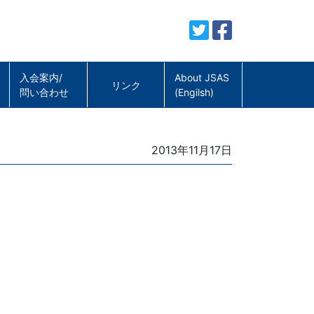
入会案内/
About JSAS
リンク
問い合わせ
(Engilsh)
Posted
2013年11月17日
on