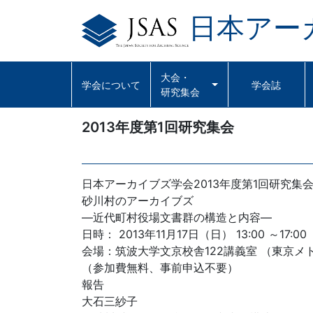
日本アー
Skip
to
content
大会・
学会について
学会誌
研究集会
2013年度第1回研究集会
日本アーカイブズ学会2013年度第1回研究集
砂川村のアーカイブズ
―近代町村役場文書群の構造と内容―
日時： 2013年11月17日（日） 13:00 ～17:00
会場：筑波大学文京校舎122講義室 （東京
（参加費無料、事前申込不要）
報告
大石三紗子