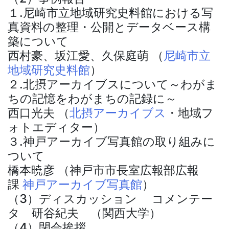
１.尼崎市立地域研究史料館における写
真資料の整理・公開とデータベース構
築について
西村豪、坂江愛、久保庭萌 （
尼崎市立
地域研究史料館
）
２.北摂アーカイブスについて～わがま
ちの記憶をわがまちの記録に～
西口光夫 （
北摂アーカイブス
・地域フ
ォトエディター）
３.神戸アーカイブ写真館の取り組みに
ついて
橋本暁彦 （神戸市市長室広報部広報
課
神戸アーカイブ写真館
）
（3）ディスカッション コメンテー
タ 研谷紀夫 （関西大学）
（4）閉会挨拶