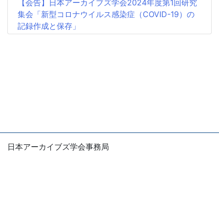
【会告】日本アーカイブズ学会2024年度第1回研究
集会「新型コロナウイルス感染症（COVID-19）の
記録作成と保存」
2024年1月5日
【会 告】日本アーカイブズ学会2023年度研究集会
「地域の歴史・文化とアーカイブズ―博物館の活動
を中心に」
2023年10月26日
【会告】2023年度第1回研究集会の中止について
2023年9月28日
【中止】日本アーカイブズ学会2023年度第1回研究
日本アーカイブズ学会事務局
集会のお知らせ
〒105-0004
東京都港区新橋1-5-5 国際善隣会館5階
2023年1月4日
E-mail：office
jsas.info
日本アーカイブズ学会2022年度第2回研究集会
※お問い合わせは、できるだけ電子メールでお願いしま
「労働アーカイブズの現状と課題―法政大学大原社
す。
会問題研究所の事例より」