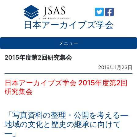
Skip
to
日本アーカイブズ学会
content
メニュー
2015年度第2回研究集会
Posted
2016年1月23日
on
日本アーカイブズ学会 2015年度第2回
研究集会
「写真資料の整理・公開を考える―
地域の文化と歴史の継承に向けて
―」