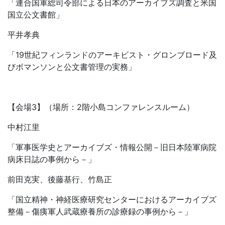
「連合国軍総司令部による日本のアーカイブズ調査と米国
国立公文書館」
平井孝典
「19世紀フィンランドのアーキビスト・グロンブロード及
びボマンソンと公文書管理の実務」
【会場3】（場所：2階小島コンファレンスルーム）
中村江里
「軍事医学史とアーカイブズ・情報公開－旧日本陸軍病院
病床日誌の事例から－」
前田克実、後藤基行、竹島正
「国立精神・神経医療研究センターにおけるアーカイブズ
整備－傷痍軍人武蔵療養所の診療録の事例から－」