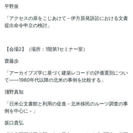
平野泉
「アクセスの扉をこじあけて－伊方原発訴訟における文書
提出命令申立の検討」
【会場2】（場所：1階第1セミナー室）
齋藤歩
「アーカイブズ学に基づく建築レコードの評価選別につい
て――1980年代以降の北米の事例を比較する」
淺野真知
「日米公文書館と利用の促進－北米移民のルーツ調査の事
例を中心に－」
坂口貴弘