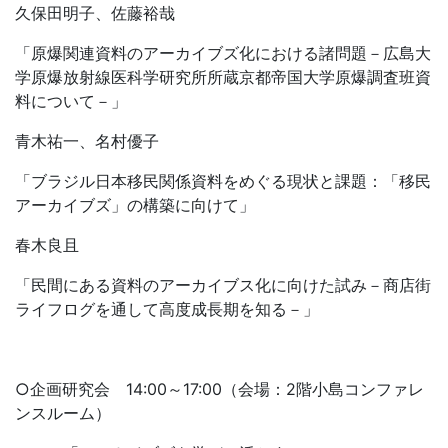
久保田明子、佐藤裕哉
「原爆関連資料のアーカイブズ化における諸問題－広島大
学原爆放射線医科学研究所所蔵京都帝国大学原爆調査班資
料について－」
青木祐一、名村優子
「ブラジル日本移民関係資料をめぐる現状と課題：「移民
アーカイブズ」の構築に向けて」
春木良且
「民間にある資料のアーカイブス化に向けた試み－商店街
ライフログを通して高度成長期を知る－」
○企画研究会 14:00～17:00（会場：2階小島コンファレ
ンスルーム）