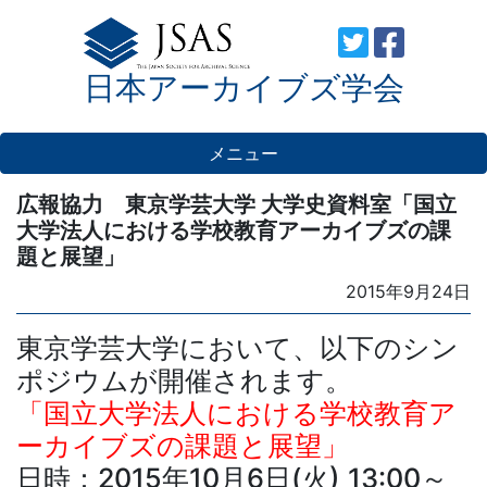
Skip
to
日本アーカイブズ学会
content
メニュー
広報協力 東京学芸大学 大学史資料室「国立
大学法人における学校教育アーカイブズの課
題と展望」
Posted
2015年9月24日
on
東京学芸大学において、以下のシン
ポジウムが開催されます。
「国立大学法人における学校教育ア
ーカイブズの課題と展望」
日時：2015年10月6日(火) 13:00～