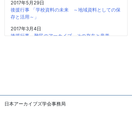
2017年5月29日
後援行事 「学校資料の未来 ～地域資料としての保
存と活用～」
2017年3月4日
後援行事 難民のアーカイブ その存在と意義
2017年2月5日
共催研究会「「書」から歴史情報を読み取る」のお
知らせ
2016年11月20日
広報協力 学習院大学アーカイブズ学専攻「東アジ
アから見た阮朝地方アーカイブズの世界」
2016年11月20日
日本アーカイブズ学会事務局
広報協力 「NHK番組アーカイブス学術利用トライ
〒105-0004
アル」2017年度第1回募集（12月22日締切）
東京都港区新橋1-5-5 国際善隣会館5階
E-mail：office
jsas.info
2016年10月22日