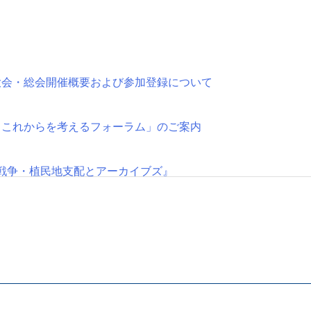
大会・総会開催概要および参加登録について
とこれからを考えるフォーラム」のご案内
戦争・植民地支配とアーカイブズ』
始
改選を行います
アーカイブズ・アーキビスト協会調査研究SIG第2回公開研究会