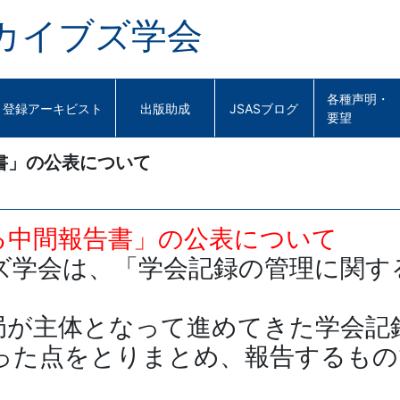
カイブズ学会
各種声明・
登録アーキビスト
出版助成
JSASブログ
要望
書」の公表について
る中間報告書」の公表について
ズ学会は、「学会記録の管理に関す
局が主体となって進めてきた学会記
った点をとりまとめ、報告するもの