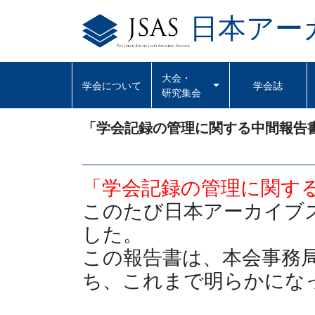
日本アー
Skip
to
content
大会・
学会について
学会誌
研究集会
「学会記録の管理に関する中間報告
「学会記録の管理に関す
このたび日本アーカイブ
した。
この報告書は、本会事務
ち、これまで明らかにな