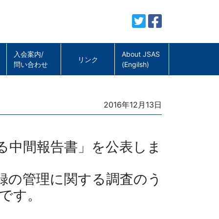
入会案内/
About JSAS
リンク
問い合わせ
(Engilsh)
Posted
2016年12月13日
on
る中間報告書」を公表しま
録の管理に関する調査のう
です。