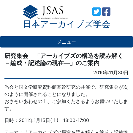
Skip
to
日本アーカイブズ学会
content
メニュー
研究集会 「アーカイブズの構造を読み解く
－編成・記述論の現在―」のご案内
Posted
2010年11月30日
on
当会と国文学研究資料館基幹研究の共催で、研究集会が次
のように開催されることになりました。
おさそいあわせの上、ご参加くださるようお願いいたしま
す。
日時：2011年1月15日(土) 13:00-17:00
テーマ：「アーカイブズの構造を読み解く－編成・記述論