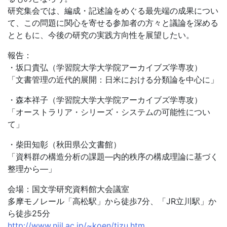
研究集会では、編成・記述論をめぐる最先端の成果につい
て、この問題に関心を寄せる参加者の方々と議論を深める
とともに、今後の研究の実践方向性を展望したい。
報告：
・坂口貴弘（学習院大学大学院アーカイブズ学専攻）
「文書管理の近代的展開：日米における分類論を中心に」
・森本祥子（学習院大学大学院アーカイブズ学専攻）
「オーストラリア・シリーズ・システムの可能性につい
て」
・柴田知彰（秋田県公文書館）
「資料群の構造分析の課題―内的秩序の構成理論に基づく
整理から―」
会場：国文学研究資料館大会議室
多摩モノレール「高松駅」から徒歩7分、「JR立川駅」か
ら徒歩25分
http://www.nijl.ac.jp/~koen/tizu.htm