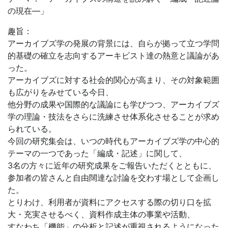
の現在―」
趣旨：
アーカイブズ学の発展の背景には、自らが拠って立つ学問
的基礎の確立を志向するアーキビスト達の熱意と議論があ
った。
アーカイブズに対する社会的関心が高まり、その対象範囲
も広がりをみせている今日、
他分野の成果や国際的な議論にも学びつつ、アーカイブズ
学の理論・技法をさらに洗練させ体系化させることが求め
られている。
今回の研究集会は、いつの時代もアーカイブズ学の中心的
テーマの一つであった「編成・記述」に関して、
3名の方々に近年の研究成果をご報告いただくとともに、
参加者の皆さんと自由闊達な討論を交わす場として企画し
た。
とりわけ、利用者が資料にアクセスする際の切り口を拡
大・充実させるべく、資料作成主体の事業や活動、
すなわち「機能」の分析と記述が重視されるようになった