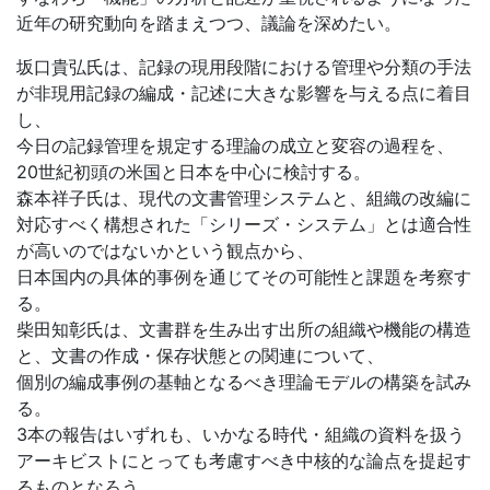
近年の研究動向を踏まえつつ、議論を深めたい。
坂口貴弘氏は、記録の現用段階における管理や分類の手法
が非現用記録の編成・記述に大きな影響を与える点に着目
し、
今日の記録管理を規定する理論の成立と変容の過程を、
20世紀初頭の米国と日本を中心に検討する。
森本祥子氏は、現代の文書管理システムと、組織の改編に
対応すべく構想された「シリーズ・システム」とは適合性
が高いのではないかという観点から、
日本国内の具体的事例を通じてその可能性と課題を考察す
る。
柴田知彰氏は、文書群を生み出す出所の組織や機能の構造
と、文書の作成・保存状態との関連について、
個別の編成事例の基軸となるべき理論モデルの構築を試み
る。
3本の報告はいずれも、いかなる時代・組織の資料を扱う
アーキビストにとっても考慮すべき中核的な論点を提起す
るものとなろう。