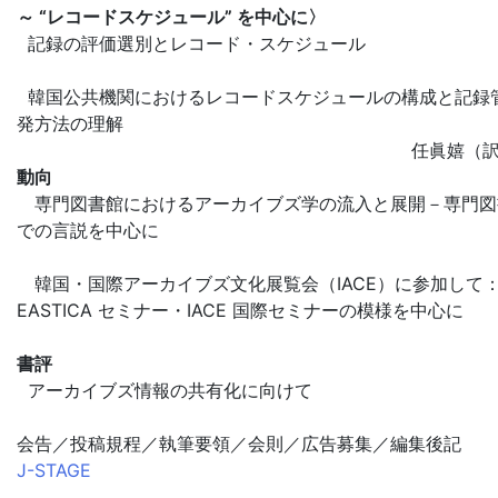
～ “レコードスケジュール” を中心に〉
記録の評価選別とレコード・スケジュール
韓国公共機関におけるレコードスケジュールの構成と記録
発方法の理解
任眞嬉（
動向
専門図書館におけるアーカイブズ学の流入と展開－専門図
での言説を中心に
韓国・国際アーカイブズ文化展覧会（IACE）に参加して
EASTICA セミナー・IACE 国際セミナーの模様を中心に
書評
アーカイブズ情報の共有化に向けて
会告／投稿規程／執筆要領／会則／広告募集／編集後記
J-STAGE