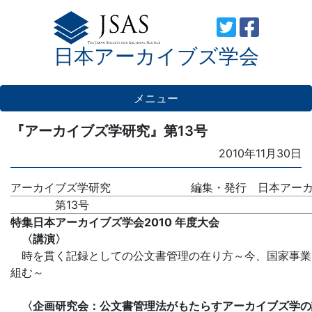
Skip
to
日本アーカイブズ学会
content
メニュー
『アーカイブズ学研究』第13号
Posted
2010年11月30日
on
アーカイブズ学研究
編集・発行 日本アー
第13号
特集日本アーカイブズ学会2010 年度大会
〈講演〉
時を貫く記録としての公文書管理の在り方～今、国家事業
組む～
〈企画研究会：公文書管理法がもたらすアーカイブズ学の