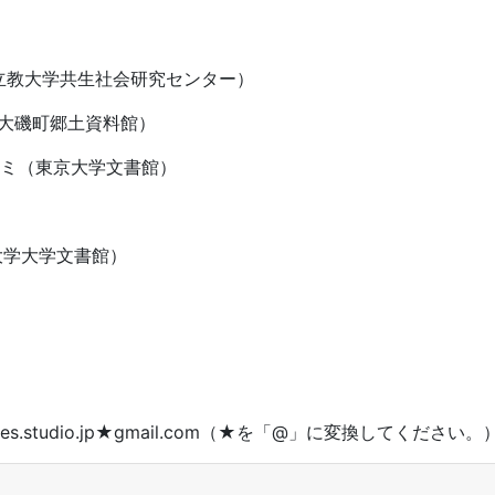
泉（立教大学共生社会研究センター）
子（大磯町郷土資料館）
・ナミ（東京大学文書館）
都大学大学文書館）
ves.studio.jp★gmail.com（★を「@」に変換してください。