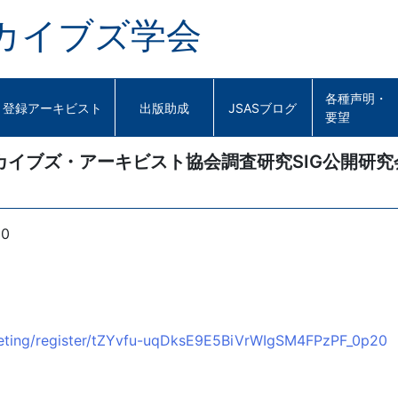
カイブズ学会
各種声明・
登録アーキビスト
出版助成
JSASブログ
要望
イブズ・アーキビスト協会調査研究SIG公開研究
0
eeting/register/tZYvfu-uqDksE9E5BiVrWIgSM4FPzPF_0p20