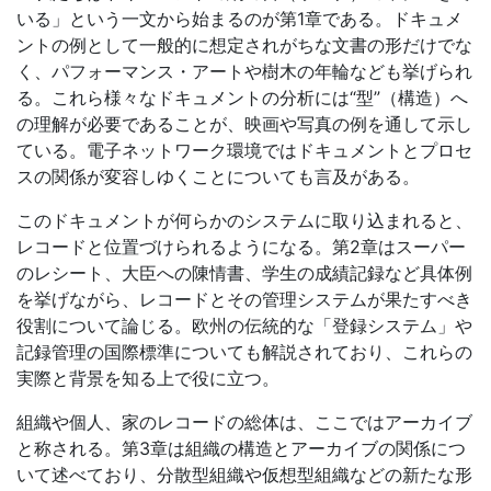
いる」という一文から始まるのが第1章である。ドキュメ
ントの例として一般的に想定されがちな文書の形だけでな
く、パフォーマンス・アートや樹木の年輪なども挙げられ
る。これら様々なドキュメントの分析には“型”（構造）へ
の理解が必要であることが、映画や写真の例を通して示し
ている。電子ネットワーク環境ではドキュメントとプロセ
スの関係が変容しゆくことについても言及がある。
このドキュメントが何らかのシステムに取り込まれると、
レコードと位置づけられるようになる。第2章はスーパー
のレシート、大臣への陳情書、学生の成績記録など具体例
を挙げながら、レコードとその管理システムが果たすべき
役割について論じる。欧州の伝統的な「登録システム」や
記録管理の国際標準についても解説されており、これらの
実際と背景を知る上で役に立つ。
組織や個人、家のレコードの総体は、ここではアーカイブ
と称される。第3章は組織の構造とアーカイブの関係につ
いて述べており、分散型組織や仮想型組織などの新たな形