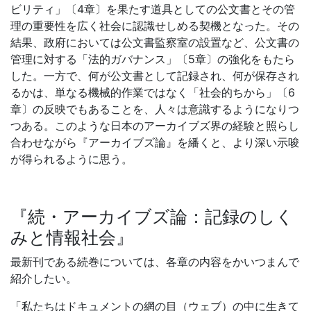
ビリティ」〔4章〕を果たす道具としての公文書とその管
理の重要性を広く社会に認識せしめる契機となった。その
結果、政府においては公文書監察室の設置など、公文書の
管理に対する「法的ガバナンス」〔5章〕の強化をもたら
した。一方で、何が公文書として記録され、何が保存され
るかは、単なる機械的作業ではなく「社会的ちから」〔6
章〕の反映でもあることを、人々は意識するようになりつ
つある。このような日本のアーカイブズ界の経験と照らし
合わせながら『アーカイブズ論』を繙くと、より深い示唆
が得られるように思う。
『続・アーカイブズ論：記録のしく
みと情報社会』
最新刊である続巻については、各章の内容をかいつまんで
紹介したい。
「私たちはドキュメントの網の目（ウェブ）の中に生きて