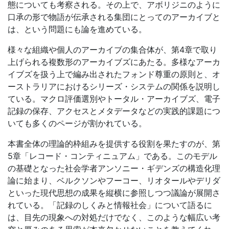
態についても考察される。その上で、アボリジニのように
口承の形で物語が伝承される集団にとってのアーカイブと
は、という問題にも論を進めている。
様々な組織や個人のアーカイブの集合体が、第4章で取り
上げられる複数形のアーカイブズにあたる。多様なアーカ
イブズを扱う上で編み出されたフォンド尊重の原則と、オ
ーストラリアにおけるシリーズ・システムの関係を説明し
ている。マクロ評価選別やトータル・アーカイブズ、電子
記録の保存、アクセスとメタデータなどの実践的課題につ
いても多くのページが割かれている。
本書全体の理論的枠組みを提供する役割を果たすのが、第
5章「レコード・コンティニュアム」である。このモデル
の基礎となった社会学者アンソニー・ギデンズの構造化理
論に始まり、ベルクソンやフーコー、リオタールやデリダ
といった現代思想の成果を縦横に参照しつつ議論が展開さ
れている。「記録のしくみと情報社会」について語るに
は、目先の現象への対処だけでなく、このような幅広い考