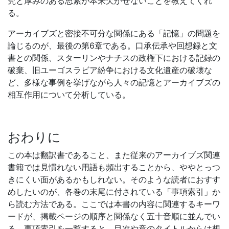
究と厚みのある思索が本来欠かせないことを教えてくれ
る。
アーカイブズと密接不可分な関係にある「記憶」の問題を
論じるのが、最後の第6章である。口承伝承や回想録と文
書との関係、スターリンやナチスの政権下における記録の
破棄、旧ユーゴスラビア紛争における文化遺産の破壊な
ど、多様な事例を挙げながら人々の記憶とアーカイブズの
相互作用について分析している。
おわりに
この本は翻訳書であること、また従来のアーカイブズ関連
書籍では見慣れない用語も頻出することから、ややとっつ
きにくい面があるかもしれない。そのような読者におすす
めしたいのが、各巻の末尾に付されている「事項索引」か
ら読む方法である。ここでは本書の内容に関連するキーワ
ードが、掲載ページの順序と関係なく五十音順に並んでい
る。事項索引を一覧すると、目次や章のタイトルからは想