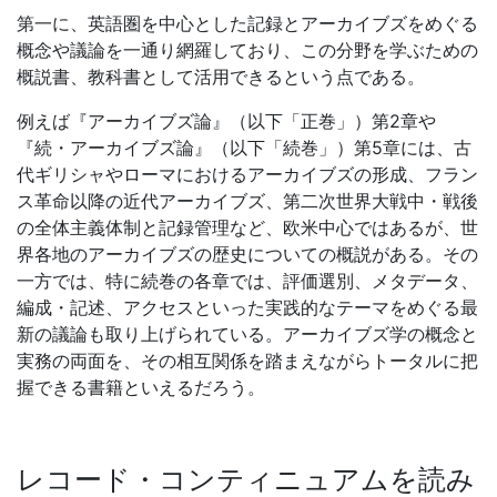
第一に、英語圏を中心とした記録とアーカイブズをめぐる
概念や議論を一通り網羅しており、この分野を学ぶための
概説書、教科書として活用できるという点である。
例えば『アーカイブズ論』（以下「正巻」）第2章や
『続・アーカイブズ論』（以下「続巻」）第5章には、古
代ギリシャやローマにおけるアーカイブズの形成、フラン
ス革命以降の近代アーカイブズ、第二次世界大戦中・戦後
の全体主義体制と記録管理など、欧米中心ではあるが、世
界各地のアーカイブズの歴史についての概説がある。その
一方では、特に続巻の各章では、評価選別、メタデータ、
編成・記述、アクセスといった実践的なテーマをめぐる最
新の議論も取り上げられている。アーカイブズ学の概念と
実務の両面を、その相互関係を踏まえながらトータルに把
握できる書籍といえるだろう。
レコード・コンティニュアムを読み