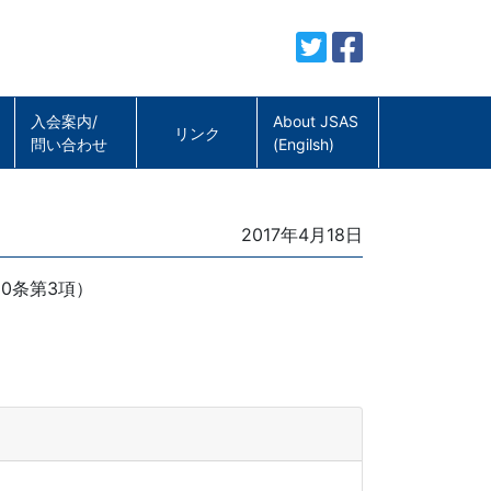
入会案内/
About JSAS
リンク
問い合わせ
(Engilsh)
Posted
2017年4月18日
on
0条第3項）