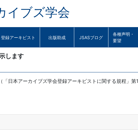
カイブズ学会
各種声明・
登録アーキビスト
出版助成
JSASブログ
要望
公示します
す（「日本アーカイブズ学会登録アーキビストに関する規程」第1