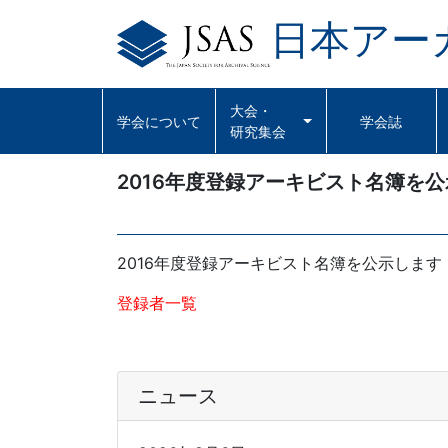
日本アー
Skip
to
content
大会・
学会について
学会誌
研究集会
2016年度登録アーキビスト名簿を
2016年度登録アーキビスト名簿を公示しま
登録者一覧
ニュース